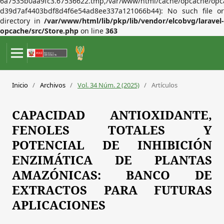
6a7535b0aa9fc3.67536622.tmp,/var/www/html/cache/opcache/opc
d39d7af4403bdf8d4f6e54ad8ee337a121066b44): No such file or
directory in
/var/www/html/lib/pkp/lib/vendor/elcobvg/laravel-
opcache/src/Store.php
on line
363
Inicio
/
Archivos
/
Vol. 34 Núm. 2 (2025)
/
Artículos
CAPACIDAD ANTIOXIDANTE,
FENOLES TOTALES Y
POTENCIAL DE INHIBICIÓN
ENZIMÁTICA DE PLANTAS
AMAZÓNICAS: BANCO DE
EXTRACTOS PARA FUTURAS
APLICACIONES