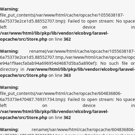
Warning
:
file_put_contents(/var/www/html/cache/opcache/1055638187-
6a75373e2ce1d5.88552707.tmp): Failed to open stream: No space
left on device in
/var/www/html/lib/pkp/lib/vendor/elcobvg/laravel-
opcache/src/Store.php
on line
362
Warning
: rename(/var/www/html/cache/opcache/1055638187-
6a75373e2ce1d5.88552707.tmp,/var/www/html/cache/opcache/op
e94a1f9aecfa0ab94a696954d4687d5ba5a890ef): No such file or
directory in
/var/www/html/lib/pkp/lib/vendor/elcobvg/laravel-
opcache/src/Store.php
on line
363
Warning
:
file_put_contents(/var/www/html/cache/opcache/604836806-
6a75373e470487.76931734.tmp): Failed to open stream: No space
left on device in
/var/www/html/lib/pkp/lib/vendor/elcobvg/laravel-
opcache/src/Store.php
on line
362
Warning
: rename(/var/www/html/cache/opcache/604836806-