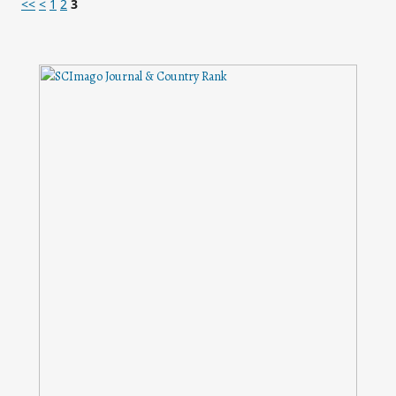
<<
<
1
2
3