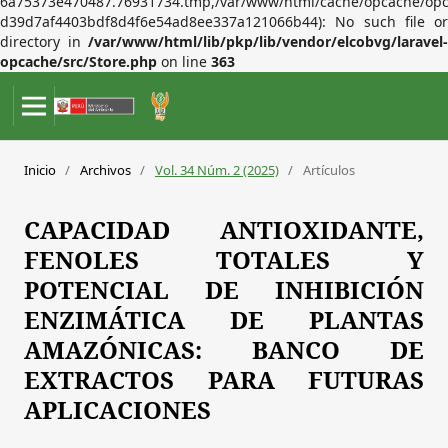
6a75373e470487.76931734.tmp,/var/www/html/cache/opcache/op
d39d7af4403bdf8d4f6e54ad8ee337a121066b44): No such file or
directory in
/var/www/html/lib/pkp/lib/vendor/elcobvg/laravel-
opcache/src/Store.php
on line
363
Inicio
/
Archivos
/
Vol. 34 Núm. 2 (2025)
/
Artículos
CAPACIDAD ANTIOXIDANTE,
FENOLES TOTALES Y
POTENCIAL DE INHIBICIÓN
ENZIMÁTICA DE PLANTAS
AMAZÓNICAS: BANCO DE
EXTRACTOS PARA FUTURAS
APLICACIONES