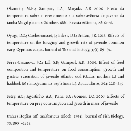
Okamoto, M.H.; Sampaio, L.A.; Maçada, A.P. 2006. Efeito da
temperatura sobre o crescimento e a sobrevivência de juvenis da
tainha Mugil platanus Günther, 1880. Revista Atlântica, 28: 61-66.
Oyugi, D.O.; Cucherousset, J.; Baker, D.J.; Britton, J.R. 2012. Effects of
temperature on the foraging and growth rate of juvenile common
carp, Cyprinus carpio. Journal of Thermal Biology, 37(1): 89–94.
Pérez-Casanova, J.C.; Lall, S.P.; Gamperl, A.K. 2009. Effect of feed
composition and temperature on food consumption, growth and
gastric evacuation of juvenile Atlantic cod (Gadus morhua L.) and
haddock (Melanogrammus aeglefinus L.). Aquaculture, 294: 228–235
Petry, A.C.; Agostinho, A.A.; Piana, P.A.; Gomes, L.C. 2007. Effects of
temperature on prey consumption and growth in mass of juvenile
trahira Hoplias aff. malabaricus (Bloch, 1794). Journal of Fish Biology,
70: 1855 –1864.