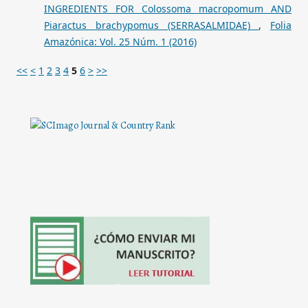
INGREDIENTS FOR Colossoma macropomum AND
Piaractus brachypomus (SERRASALMIDAE)
,
Folia
Amazónica: Vol. 25 Núm. 1 (2016)
<<
<
1
2
3
4
5
6
>
>>