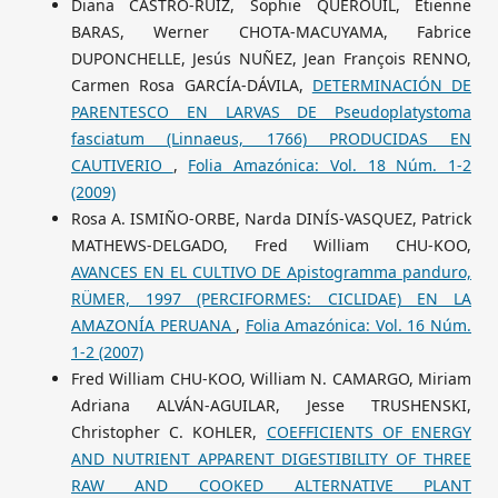
Diana CASTRO-RUIZ, Sophie QUEROUIL, Etienne
BARAS, Werner CHOTA-MACUYAMA, Fabrice
DUPONCHELLE, Jesús NUÑEZ, Jean François RENNO,
Carmen Rosa GARCÍA-DÁVILA,
DETERMINACIÓN DE
PARENTESCO EN LARVAS DE Pseudoplatystoma
fasciatum (Linnaeus, 1766) PRODUCIDAS EN
CAUTIVERIO
,
Folia Amazónica: Vol. 18 Núm. 1-2
(2009)
Rosa A. ISMIÑO-ORBE, Narda DINÍS-VASQUEZ, Patrick
MATHEWS-DELGADO, Fred William CHU-KOO,
AVANCES EN EL CULTIVO DE Apistogramma panduro,
RÜMER, 1997 (PERCIFORMES: CICLIDAE) EN LA
AMAZONÍA PERUANA
,
Folia Amazónica: Vol. 16 Núm.
1-2 (2007)
Fred William CHU-KOO, William N. CAMARGO, Miriam
Adriana ALVÁN-AGUILAR, Jesse TRUSHENSKI,
Christopher C. KOHLER,
COEFFICIENTS OF ENERGY
AND NUTRIENT APPARENT DIGESTIBILITY OF THREE
RAW AND COOKED ALTERNATIVE PLANT