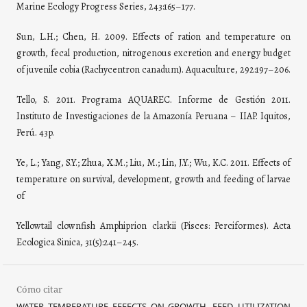
Marine Ecology Progress Series, 243:165–177.
Sun, L.H.; Chen, H. 2009. Effects of ration and temperature on
growth, fecal production, nitrogenous excretion and energy budget
of juvenile cobia (Rachycentron canadum). Aquaculture, 292:197–206.
Tello, S. 2011. Programa AQUAREC. Informe de Gestión 2011.
Instituto de Investigaciones de la Amazonía Peruana – IIAP. Iquitos,
Perú. 43p.
Ye, L.; Yang, S.Y.; Zhua, X.M.; Liu, M.; Lin, J.Y.; Wu, K.C. 2011. Effects of
temperature on survival, development, growth and feeding of larvae
of
Yellowtail clownfish Amphiprion clarkii (Pisces: Perciformes). Acta
Ecologica Sinica, 31(5):241–245.
Cómo citar
WATER TEMPERATURE EFFECTS ON GROWTH, FEED UTILIZATION