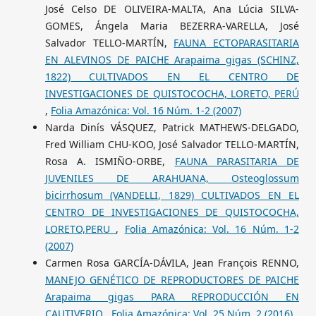
José Celso DE OLIVEIRA-MALTA, Ana Lúcia SILVA-
GOMES, Ángela Maria BEZERRA-VARELLA, José
Salvador TELLO-MARTÍN,
FAUNA ECTOPARASITARIA
EN ALEVINOS DE PAICHE Arapaima gigas (SCHINZ,
1822) CULTIVADOS EN EL CENTRO DE
INVESTIGACIONES DE QUISTOCOCHA, LORETO, PERÚ
,
Folia Amazónica: Vol. 16 Núm. 1-2 (2007)
Narda Dinís VÁSQUEZ, Patrick MATHEWS-DELGADO,
Fred William CHU-KOO, José Salvador TELLO-MARTÍN,
Rosa A. ISMIÑO-ORBE,
FAUNA PARASITARIA DE
JUVENILES DE ARAHUANA, Osteoglossum
bicirrhosum (VANDELLI, 1829) CULTIVADOS EN EL
CENTRO DE INVESTIGACIONES DE QUISTOCOCHA,
LORETO,PERU
,
Folia Amazónica: Vol. 16 Núm. 1-2
(2007)
Carmen Rosa GARCÍA-DÁVILA, Jean François RENNO,
MANEJO GENÉTICO DE REPRODUCTORES DE PAICHE
Arapaima gigas PARA REPRODUCCIÓN EN
CAUTIVERIO
,
Folia Amazónica: Vol. 25 Núm. 2 (2016)