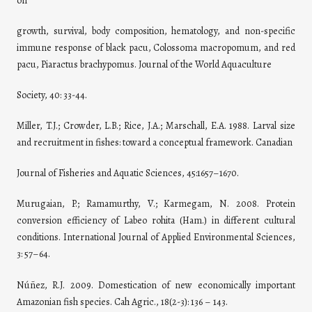
on
growth, survival, body composition, hematology, and non-specific
immune response of black pacu, Colossoma macropomum, and red
pacu, Piaractus brachypomus. Journal of the World Aquaculture
Society, 40: 33-44.
Miller, T.J.; Crowder, L.B.; Rice, J.A.; Marschall, E.A. 1988. Larval size
and recruitment in fishes: toward a conceptual framework. Canadian
Journal of Fisheries and Aquatic Sciences, 45:1657–1670.
Murugaian, P.; Ramamurthy, V.; Karmegam, N. 2008. Protein
conversion efficiency of Labeo rohita (Ham.) in different cultural
conditions. International Journal of Applied Environmental Sciences,
3: 57–64.
Núñez, R.J. 2009. Domestication of new economically important
Amazonian fish species. Cah Agric., 18(2-3): 136 – 143.