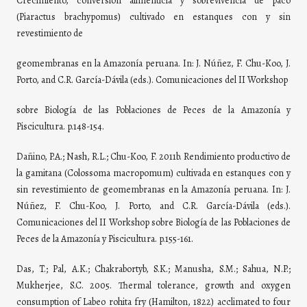
Crecimiento, conversión alimenticia y sobrevivencia de paco
(Piaractus brachypomus) cultivado en estanques con y sin
revestimiento de
geomembranas en la Amazonía peruana. In: J. Núñez, F. Chu-Koo, J.
Porto, and C.R. García-Dávila (eds.). Comunicaciones del II Workshop
sobre Biología de las Poblaciones de Peces de la Amazonía y
Piscicultura. p.148-154.
Dañino, P.A.; Nash, R.L.; Chu-Koo, F. 2011b. Rendimiento productivo de
la gamitana (Colossoma macropomum) cultivada en estanques con y
sin revestimiento de geomembranas en la Amazonía peruana. In: J.
Núñez, F. Chu-Koo, J. Porto, and C.R. García-Dávila (eds.).
Comunicaciones del II Workshop sobre Biología de las Poblaciones de
Peces de la Amazonía y Piscicultura. p.155-161.
Das, T.; Pal, A.K.; Chakrabortyb, S.K.; Manusha, S.M.; Sahua, N.P.;
Mukherjee, S.C. 2005. Thermal tolerance, growth and oxygen
consumption of Labeo rohita fry (Hamilton, 1822) acclimated to four