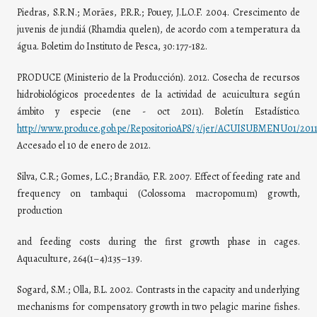
Piedras, S.R.N.; Morães, P.R.R.; Pouey, J.L.O.F. 2004. Crescimento de
juvenis de jundiá (Rhamdia quelen), de acordo com a temperatura da
água. Boletim do Instituto de Pesca, 30: 177-182.
PRODUCE (Ministerio de la Producción). 2012. Cosecha de recursos
hidrobiológicos procedentes de la actividad de acuicultura según
ámbito y especie (ene - oct 2011). Boletín Estadístico.
http://www.produce.gob.pe/RepositorioAPS/3/jer/ACUISUBMENU01/2011
Accesado el 10 de enero de 2012.
Silva, C.R.; Gomes, L.C.; Brandão, F.R. 2007. Effect of feeding rate and
frequency on tambaqui (Colossoma macropomum) growth,
production
and feeding costs during the first growth phase in cages.
Aquaculture, 264(1–4):135–139.
Sogard, S.M.; Olla, B.L. 2002. Contrasts in the capacity and underlying
mechanisms for compensatory growth in two pelagic marine fishes.