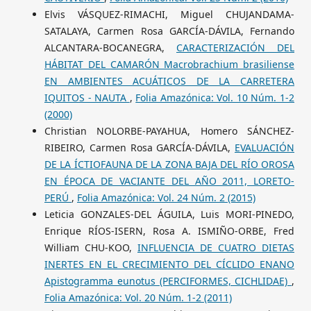
Elvis VÁSQUEZ-RIMACHI, Miguel CHUJANDAMA-
SATALAYA, Carmen Rosa GARCÍA-DÁVILA, Fernando
ALCANTARA-BOCANEGRA,
CARACTERIZACIÓN DEL
HÁBITAT DEL CAMARÓN Macrobrachium brasiliense
EN AMBIENTES ACUÁTICOS DE LA CARRETERA
IQUITOS - NAUTA
,
Folia Amazónica: Vol. 10 Núm. 1-2
(2000)
Christian NOLORBE-PAYAHUA, Homero SÁNCHEZ-
RIBEIRO, Carmen Rosa GARCÍA-DÁVILA,
EVALUACIÓN
DE LA ÍCTIOFAUNA DE LA ZONA BAJA DEL RÍO OROSA
EN ÉPOCA DE VACIANTE DEL AÑO 2011, LORETO-
PERÚ
,
Folia Amazónica: Vol. 24 Núm. 2 (2015)
Leticia GONZALES-DEL ÁGUILA, Luis MORI-PINEDO,
Enrique RÍOS-ISERN, Rosa A. ISMIÑO-ORBE, Fred
William CHU-KOO,
INFLUENCIA DE CUATRO DIETAS
INERTES EN EL CRECIMIENTO DEL CÍCLIDO ENANO
Apistogramma eunotus (PERCIFORMES, CICHLIDAE)
,
Folia Amazónica: Vol. 20 Núm. 1-2 (2011)