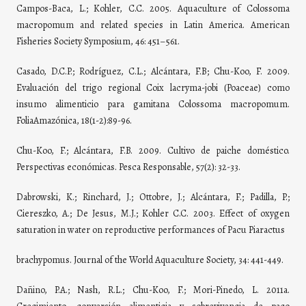
Campos-Baca, L.; Kohler, C.C. 2005. Aquaculture of Colossoma
macropomum and related species in Latin America. American
Fisheries Society Symposium, 46: 451–561.
Casado, D.C.P.; Rodríguez, C.L.; Alcántara, F.B; Chu-Koo, F. 2009.
Evaluación del trigo regional Coix lacryma-jobi (Poaceae) como
insumo alimenticio para gamitana Colossoma macropomum.
FoliaAmazónica, 18(1-2):89-96.
Chu-Koo, F.; Alcántara, F.B. 2009. Cultivo de paiche doméstico.
Perspectivas económicas. Pesca Responsable, 57(2): 32-33.
Dabrowski, K.; Rinchard, J.; Ottobre, J.; Alcántara, F.; Padilla, P.;
Ciereszko, A.; De Jesus, M.J.; Kohler C.C. 2003. Effect of oxygen
saturation in water on reproductive performances of Pacu Piaractus
brachypomus. Journal of the World Aquaculture Society, 34: 441-449.
Dañino, P.A.; Nash, R.L.; Chu-Koo, F.; Mori-Pinedo, L. 2011a.