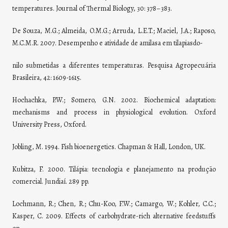
temperatures. Journal of Thermal Biology, 30: 378–383.
De Souza, M.G.; Almeida, O.M.G.; Arruda, L.E.T.; Maciel, J.A.; Raposo,
M.C.M.R. 2007. Desempenho e atividade de amilasa em tilapiasdo-
nilo submetidas a diferentes temperaturas. Pesquisa Agropecuária
Brasileira, 42: 1609-1615.
Hochachka, P.W.; Somero, G.N. 2002. Biochemical adaptation:
mechanisms and process in physiological evolution. Oxford
University Press, Oxford.
Jobling, M. 1994. Fish bioenergetics. Chapman & Hall, London, UK.
Kubitza, F. 2000. Tilápia: tecnologia e planejamento na produção
comercial. Jundiaí. 289 pp.
Lochmann, R.; Chen, R.; Chu-Koo, F.W.; Camargo, W.; Kohler, C.C.;
Kasper, C. 2009. Effects of carbohydrate-rich alternative feedstuffs