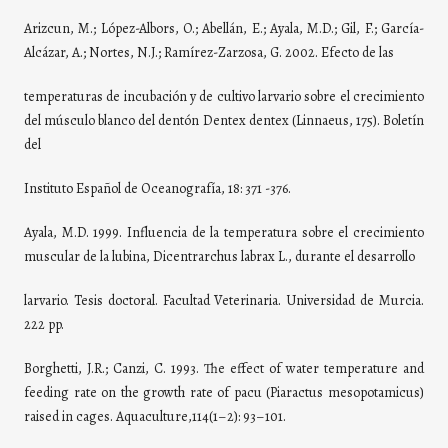
Arizcun, M.; López-Albors, O.; Abellán, E.; Ayala, M.D.; Gil, F.; García-
Alcázar, A.; Nortes, N.J.; Ramírez-Zarzosa, G. 2002. Efecto de las
temperaturas de incubación y de cultivo larvario sobre el crecimiento
del músculo blanco del dentón Dentex dentex (Linnaeus, 175). Boletín
del
Instituto Español de Oceanografía, 18: 371 -376.
Ayala, M.D. 1999. Influencia de la temperatura sobre el crecimiento
muscular de la lubina, Dicentrarchus labrax L., durante el desarrollo
larvario. Tesis doctoral. Facultad Veterinaria. Universidad de Murcia.
222 pp.
Borghetti, J.R.; Canzi, C. 1993. The effect of water temperature and
feeding rate on the growth rate of pacu (Piaractus mesopotamicus)
raised in cages. Aquaculture,114(1–2): 93–101.