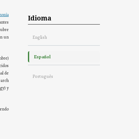
zonía
Idioma
antes
cubre
English
on un
Español
mbre)
cidos
al de
Português
earch
gy) y
iendo