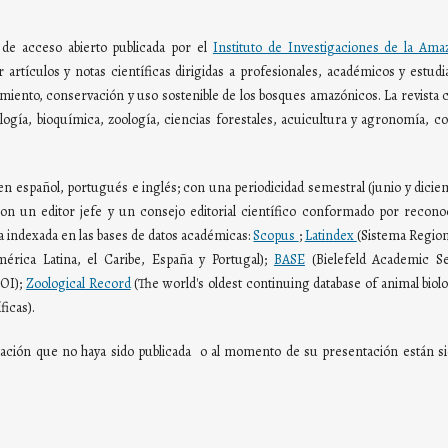
a de acceso abierto publicada por el
Instituto de Investigaciones de la Ama
 artículos y notas científicas dirigidas a profesionales, académicos y estudi
imiento, conservación y uso sostenible de los bosques amazónicos. La revista 
ología, bioquímica, zoología, ciencias forestales, acuicultura y agronomía, c
s en español, portugués e inglés; con una periodicidad semestral (junio y dicie
 con un editor jefe y un consejo editorial científico conformado por recono
a indexada en las bases de datos académicas:
Scopus
;
Latindex
(Sistema Region
érica Latina, el Caribe, España y Portugal);
BASE
(Bielefeld Academic S
DOI);
Zoological Record
(The world's oldest continuing database of animal biolo
ficas).
rmación que no haya sido publicada o al momento de su presentación están s