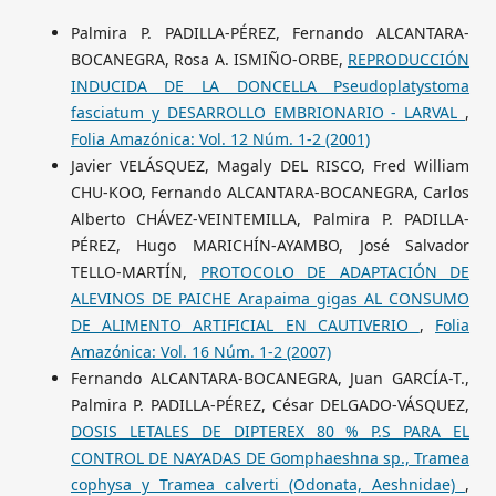
Palmira P. PADILLA-PÉREZ, Fernando ALCANTARA-
BOCANEGRA, Rosa A. ISMIÑO-ORBE,
REPRODUCCIÓN
INDUCIDA DE LA DONCELLA Pseudoplatystoma
fasciatum y DESARROLLO EMBRIONARIO - LARVAL
,
Folia Amazónica: Vol. 12 Núm. 1-2 (2001)
Javier VELÁSQUEZ, Magaly DEL RISCO, Fred William
CHU-KOO, Fernando ALCANTARA-BOCANEGRA, Carlos
Alberto CHÁVEZ-VEINTEMILLA, Palmira P. PADILLA-
PÉREZ, Hugo MARICHÍN-AYAMBO, José Salvador
TELLO-MARTÍN,
PROTOCOLO DE ADAPTACIÓN DE
ALEVINOS DE PAICHE Arapaima gigas AL CONSUMO
DE ALIMENTO ARTIFICIAL EN CAUTIVERIO
,
Folia
Amazónica: Vol. 16 Núm. 1-2 (2007)
Fernando ALCANTARA-BOCANEGRA, Juan GARCÍA-T.,
Palmira P. PADILLA-PÉREZ, César DELGADO-VÁSQUEZ,
DOSIS LETALES DE DIPTEREX 80 % P.S PARA EL
CONTROL DE NAYADAS DE Gomphaeshna sp., Tramea
cophysa y Tramea calverti (Odonata, Aeshnidae)
,