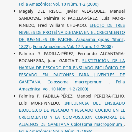
Folia Amazónica: Vol. 10 Núm. 1-2 (2000)
Magaly DEL RISCO, Javier VELÁSQUEZ, Manuel
SANDOVAL, Palmira P. PADILLA-PÉREZ, Luis MORI-
PINEDO, Fred William CHU-KOO,
EFECTO DE TRES
NIVELES DE PROTEÍNA DIETARIA EN EL CRECIMIENTO
DE JUVENILES DE PAICHE, Arapaima gigas (Shinz,
1822)
,
Folia Amazónica: Vol. 17 Núm. 1-2 (2008)
Palmira P. PADILLA-PÉREZ, Fernando ALCANTARA-
BOCANEGRA, Juan GARCÍA-T.,
SUSTITUCIÓN DE LA
HARINA DE PESCADO POR ENSILADO BIOLÓGICO DE
PESCADO EN RACIONES PARA JUVENILES DE
GAMITANA, Colossoma macropomum
,
Folia
Amazónica: Vol. 10 Núm. 1-2 (2000)
Palmira P. PADILLA-PÉREZ, Manoel PEREIRA-FILHO,
Luis MORI-PINEDO,
INFLUENCIA DEL ENSILADO
BIOLOGICO DE PESCADO Y PESCADO COCIDO EN EL
CRECIMIENTO Y LA COMPOSICION CORPORAL DE
ALEVINOS DE GAMITANA Colossoma macropomum
,
Folia Amazónica: Vol. 8 Núm. 2 (1996)