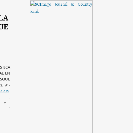
LA
UE
STICA
AL EN
OSQUE
2), 91-
-2.239