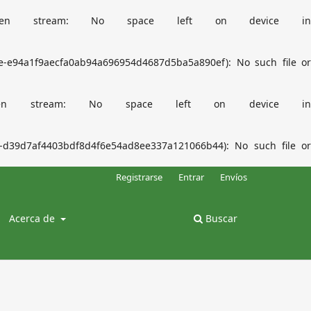
Failed to open stream: No space left on device in
e-e94a1f9aecfa0ab94a696954d4687d5ba5a890ef): No such file or
ailed to open stream: No space left on device in
-d39d7af4403bdf8d4f6e54ad8ee337a121066b44): No such file or
Registrarse
Entrar
Envíos
Acerca de
Buscar