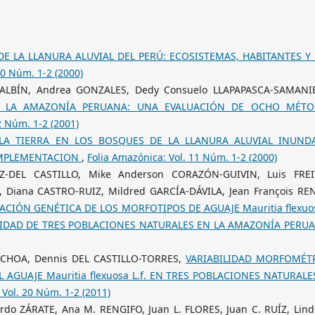
E LA LLANURA ALUVIAL DEL PERÚ: ECOSISTEMAS, HABITANTES Y
10 Núm. 1-2 (2000)
É-BALBÍN, Andrea GONZALES, Dedy Consuelo LLAPAPASCA-SAMANI
N LA AMAZONÍA PERUANA: UNA EVALUACIÓN DE OCHO MÉT
2 Núm. 1-2 (2001)
LA TIERRA EN LOS BOSQUES DE LA LLANURA ALUVIAL INUND
IMPLEMENTACION
,
Folia Amazónica: Vol. 11 Núm. 1-2 (2000)
Z-DEL CASTILLO, Mike Anderson CORAZÓN-GUIVIN, Luis FREI
 Diana CASTRO-RUIZ, Mildred GARCÍA-DÁVILA, Jean François RE
ACIÓN GENÉTICA DE LOS MORFOTIPOS DE AGUAJE Mauritia flexuos
ABILIDAD DE TRES POBLACIONES NATURALES EN LA AMAZONÍA PER
OCHOA, Dennis DEL CASTILLO-TORRES,
VARIABILIDAD MORFOMÉT
AGUAJE Mauritia flexuosa L.f. EN TRES POBLACIONES NATURALE
 Vol. 20 Núm. 1-2 (2011)
do ZÁRATE, Ana M. RENGIFO, Juan L. FLORES, Juan C. RUÍZ, Linde