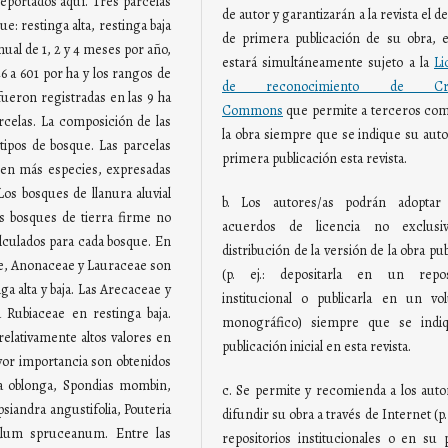
reportados aquí. Tres parcelas
de autor y garantizarán a la revista el 
e: restinga alta, restinga baja
de primera publicación de su obra, e
ual de 1, 2 y 4 meses por año,
estará simultáneamente sujeto a la
Li
6 a 601 por ha y los rangos de
de reconocimiento de Crea
fueron registradas en las 9 ha
Commons
que permite a terceros com
rcelas. La composición de las
la obra siempre que se indique su auto
 tipos de bosque. Las parcelas
primera publicación esta revista.
nen más especies, expresadas
os bosques de llanura aluvial
b. Los autores/as podrán adoptar 
s bosques de tierra firme no
acuerdos de licencia no exclusi
alculados para cada bosque. En
distribución de la versión de la obra pu
ae, Anonaceae y Lauraceae son
(p. ej.: depositarla en un reposi
a alta y baja. Las Arecaceae y
institucional o publicarla en un v
 Rubiaceae en restinga baja.
monográfico) siempre que se indiq
elativamente altos valores en
publicación inicial en esta revista.
yor importancia son obtenidos
ia oblonga, Spondias mombin,
c. Se permite y recomienda a los auto
siandra angustifolia, Pouteria
difundir su obra a través de Internet (p. 
hyllum spruceanum. Entre las
repositorios institucionales o en su 