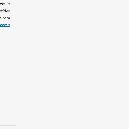
ío, lo
mbios
a obra
cceso