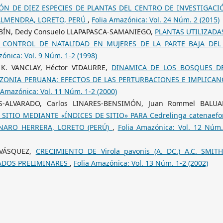
ÓN DE DIEZ ESPECIES DE PLANTAS DEL CENTRO DE INVESTIGACI
ALMENDRA, LORETO, PERÚ
,
Folia Amazónica: Vol. 24 Núm. 2 (2015)
BALBÍN, Dedy Consuelo LLAPAPASCA-SAMANIEGO,
PLANTAS UTILIZADA
 CONTROL DE NATALIDAD EN MUJERES DE LA PARTE BAJA DEL
zónica: Vol. 9 Núm. 1-2 (1998)
e K. VANCLAY, Héctor VIDAURRE,
DINAMICA DE LOS BOSQUES D
ZONIA PERUANA: EFECTOS DE LAS PERTURBACIONES E IMPLICAN
 Amazónica: Vol. 11 Núm. 1-2 (2000)
S-ALVARADO, Carlos LINARES-BENSIMÓN, Juan Rommel BALUA
SITIO MEDIANTE «ÍNDICES DE SITIO» PARA Cedrelinga catenaefo
JENARO HERRERA, LORETO (PERÚ)
,
Folia Amazónica: Vol. 12 Núm.
-VÁSQUEZ,
CRECIMIENTO DE Virola pavonis (A. DC.) A.C. SMIT
TADOS PRELIMINARES
,
Folia Amazónica: Vol. 13 Núm. 1-2 (2002)