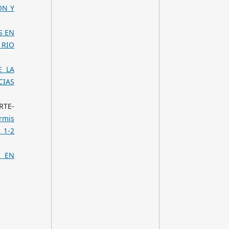
ÓN Y
S EN
 RIO
E LA
CIAS
RTE-
rmis
 1-2
H EN