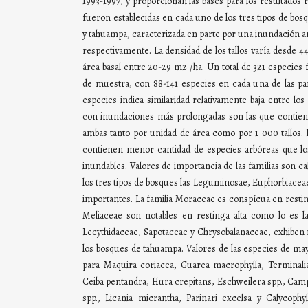
1993-1997, y proporcionan las bases para los resultados 
fueron establecidas en cada uno de los tres tipos de bosqu
y tahuampa, caracterizada en parte por una inundación an
respectivamente. La densidad de los tallos varía desde 44
área basal entre 20-29 m2 /ha. Un total de 321 especies 
de muestra, con 88-141 especies en cada una de las pa
especies indica similaridad relativamente baja entre los
con inundaciones más prolongadas son las que contie
ambas tanto por unidad de área como por 1 000 tallos. L
contienen menor cantidad de especies arbóreas que lo
inundables. Valores de importancia de las familias son c
los tres tipos de bosques las Leguminosae, Euphorbiace
importantes. La familia Moraceae es conspícua en resting
Meliaceae son notables en restinga alta como lo es la
Lecythidaceae, Sapotaceae y Chrysobalanaceae, exhiben r
los bosques de tahuampa. Valores de las especies de ma
para Maquira coriacea, Guarea macrophylla, Terminal
Ceiba pentandra, Hura crepitans, Eschweilera spp., Camp
spp., Licania micrantha, Parinari excelsa y Calycop