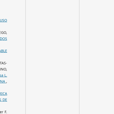
 USO
EGO,
ODOS
ABLE
TAS-
NNO,
a L.
UANA
,
RICA
S DE
r F.