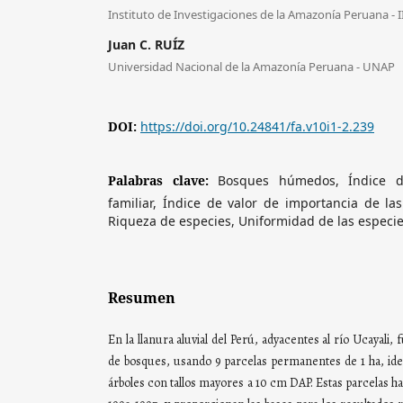
Instituto de Investigaciones de la Amazonía Peruana - 
Juan C. RUÍZ
Universidad Nacional de la Amazonía Peruana - UNAP
DOI:
https://doi.org/10.24841/fa.v10i1-2.239
Palabras clave:
Bosques húmedos, Índice d
familiar, Índice de valor de importancia de las
Riqueza de especies, Uniformidad de las especie
Resumen
En la llanura aluvial del Perú, adyacentes al río Ucayali
de bosques, usando 9 parcelas permanentes de 1 ha, ide
árboles con tallos mayores a 10 cm DAP. Estas parcelas h