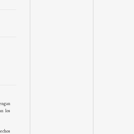
ngan
an los
rechos