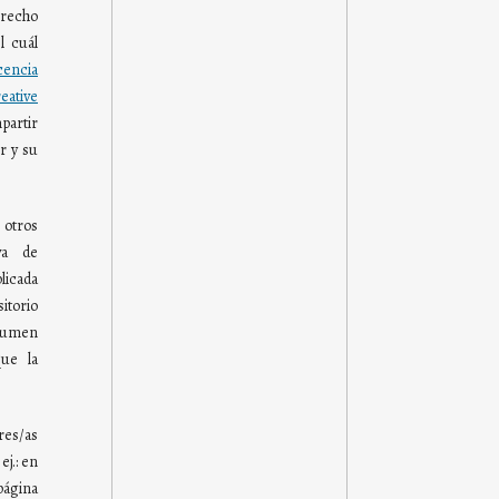
derecho
l cuál
cencia
tive
partir
r y su
otros
va de
blicada
torio
olumen
ue la
res/as
ej.: en
página