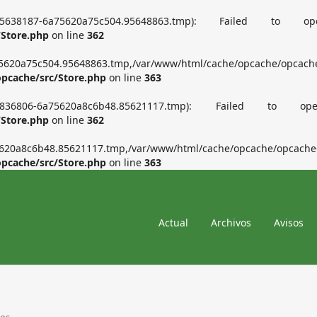
pcache/1055638187-6a75620a75c504.95648863.tmp): 
/Store.php
on line
362
5620a75c504.95648863.tmp,/var/www/html/cache/opcache/opcach
opcache/src/Store.php
on line
363
pcache/604836806-6a75620a8c6b48.85621117.tmp): F
/Store.php
on line
362
620a8c6b48.85621117.tmp,/var/www/html/cache/opcache/opcache
opcache/src/Store.php
on line
363
Actual
Archivos
Avisos
los