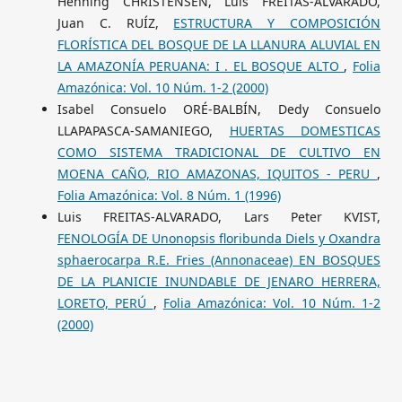
Henning CHRISTENSEN, Luis FREITAS-ALVARADO,
Juan C. RUÍZ,
ESTRUCTURA Y COMPOSICIÓN
FLORÍSTICA DEL BOSQUE DE LA LLANURA ALUVIAL EN
LA AMAZONÍA PERUANA: I . EL BOSQUE ALTO
,
Folia
Amazónica: Vol. 10 Núm. 1-2 (2000)
Isabel Consuelo ORÉ-BALBÍN, Dedy Consuelo
LLAPAPASCA-SAMANIEGO,
HUERTAS DOMESTICAS
COMO SISTEMA TRADICIONAL DE CULTIVO EN
MOENA CAÑO, RIO AMAZONAS, IQUITOS - PERU
,
Folia Amazónica: Vol. 8 Núm. 1 (1996)
Luis FREITAS-ALVARADO, Lars Peter KVIST,
FENOLOGÍA DE Unonopsis floribunda Diels y Oxandra
sphaerocarpa R.E. Fries (Annonaceae) EN BOSQUES
DE LA PLANICIE INUNDABLE DE JENARO HERRERA,
LORETO, PERÚ
,
Folia Amazónica: Vol. 10 Núm. 1-2
(2000)