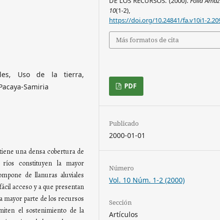
DE LOS RECURSOS. (2000).
Folia Ama
10
(1-2), 5-5
https://doi.org/10.24841/fa.v10i1-2.20
Más formatos de cita
les, Uso de la tierra,
PDF
 Pacaya-Samiria
Publicado
2000-01-01
tiene una densa cobertura de
 ríos constituyen la mayor
Número
ompone de llanuras aluviales
Vol. 10 Núm. 1-2 (2000)
fácil acceso y a que presentan
 la mayor parte de los recursos
Sección
miten el sostenimiento de la
Artículos