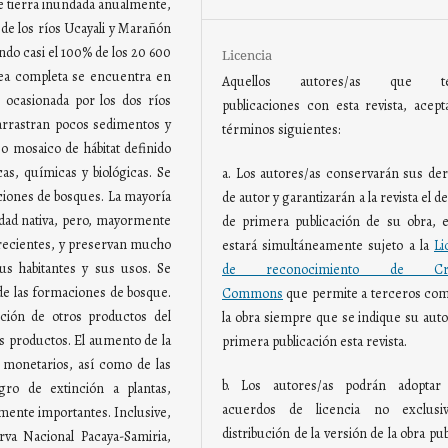
de tierra inundada anualmente,
 de los ríos Ucayali y Marañón
do casi el 100% de los 20 600
Licencia
rea completa se encuentra en
Aquellos autores/as que te
n ocasionada por los dos ríos
publicaciones con esta revista, acept
arrastran pocos sedimentos y
términos siguientes:
o mosaico de hábitat definido
cas, químicas y biológicas. Se
a. Los autores/as conservarán sus de
aciones de bosques. La mayoría
de autor y garantizarán a la revista el 
ntidad nativa, pero, mayormente
de primera publicación de su obra, e
 recientes, y preservan mucho
estará simultáneamente sujeto a la
Li
sus habitantes y sus usos. Se
de reconocimiento de Crea
de las formaciones de bosque.
Commons
que permite a terceros com
cción de otros productos del
la obra siempre que se indique su auto
os productos. El aumento de la
primera publicación esta revista.
 monetarios, así como de las
b. Los autores/as podrán adoptar 
gro de extinción a plantas,
acuerdos de licencia no exclusi
amente importantes. Inclusive,
distribución de la versión de la obra pu
rva Nacional Pacaya-Samiria,