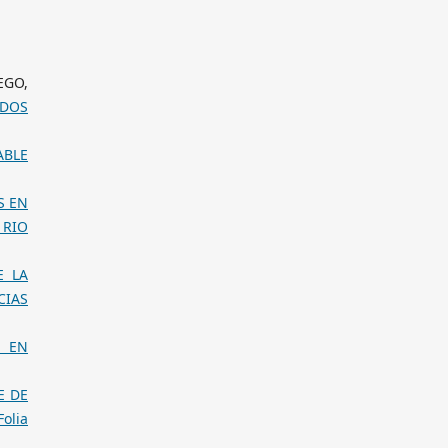
EGO,
ODOS
ABLE
S EN
 RIO
E LA
CIAS
H EN
E DE
Folia