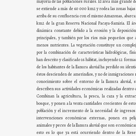
mayoría de las poblaciones rurales. El área más grande 
se extiende a más de 60 000 km2 y rodea las zonas bajas
arriba de su confluencia con el mismo Amazonas, abarcan
km2 de la gran Reserva Nacional Pacaya-Samiria. El á
dinámica constante debido a la erosión y la deposició
principales, y también por los ríos más pequeños que 
menos nutrientes. La vegetación constituye un complej
por la combinación de características hidrológicas, físi
han descrito y clasificado 16 hábitat, incluyendo 12 form
de los habitantes de la llanura aluvial ha perdido su ide
éstos descienden de amerindios, y no de inmigraciones
conocimiento sobre el entorno de la llanura aluvial, 
describen sus actividades económicas realizadas dentro 
Combinan la agricultura, la pesca, la caza y la extra
bosque, y ponen a la venta cantidades crecientes de est
población y el incremento de la necesidad de ingresos
intervenciones económicas externas, ponen en peli
animales y peces de la llanura aluvial que son económic
esto es lo que ya está ocurriendo dentro de la Rese