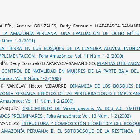
É-BALBÍN, Andrea GONZALES, Dedy Consuelo LLAPAPASCA-SAMANI
N LA AMAZONÍA PERUANA: UNA EVALUACIÓN DE OCHO MÉT
2 Núm. 1-2 (2001)
LA TIERRA EN LOS BOSQUES DE LA LLANURA ALUVIAL INUND
IMPLEMENTACION
,
Folia Amazónica: Vol. 11 Núm. 1-2 (2000)
BALBÍN, Dedy Consuelo LLAPAPASCA-SAMANIEGO,
PLANTAS UTILIZADA
 CONTROL DE NATALIDAD EN MUJERES DE LA PARTE BAJA DEL
zónica: Vol. 9 Núm. 1-2 (1998)
e K. VANCLAY, Héctor VIDAURRE,
DINAMICA DE LOS BOSQUES D
ZONIA PERUANA: EFECTOS DE LAS PERTURBACIONES E IMPLICAN
 Amazónica: Vol. 11 Núm. 1-2 (2000)
-VÁSQUEZ,
CRECIMIENTO DE Virola pavonis (A. DC.) A.C. SMIT
TADOS PRELIMINARES
,
Folia Amazónica: Vol. 13 Núm. 1-2 (2002)
. VANCLAY,
ESTRUCTURA Y COMPOSICIÓN FLORÍSTICA DEL BOSQU
A AMAZONÍA PERUANA: II. EL SOTOBOSQUE DE LA RESTINGA
,