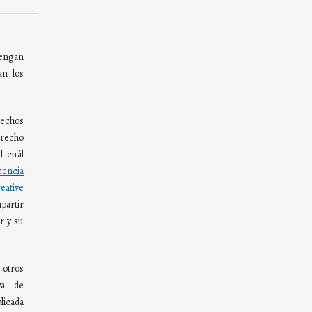
ngan
an los
rechos
derecho
l cuál
cencia
tive
partir
r y su
otros
va de
blicada