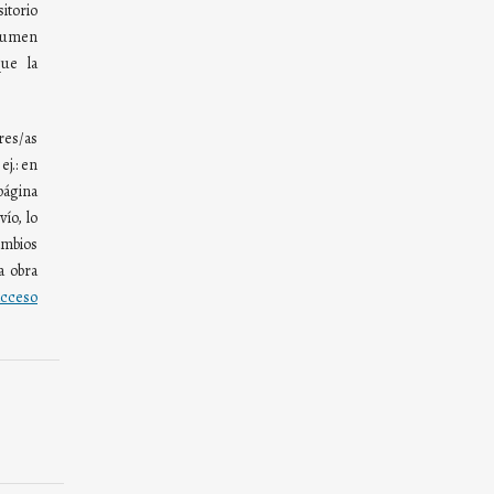
torio
olumen
ue la
res/as
ej.: en
página
ío, lo
mbios
a obra
cceso