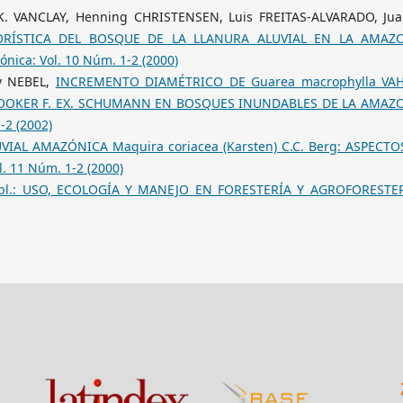
 K. VANCLAY, Henning CHRISTENSEN, Luis FREITAS-ALVARADO, Jua
RÍSTICA DEL BOSQUE DE LA LLANURA ALUVIAL EN LA AMAZ
ónica: Vol. 10 Núm. 1-2 (2000)
v NEBEL,
INCREMENTO DIAMÉTRICO DE Guarea macrophylla VAH
HOOKER F. EX. SCHUMANN EN BOSQUES INUNDABLES DE LA AMAZ
-2 (2002)
IAL AMAZÓNICA Maquira coriacea (Karsten) C.C. Berg: ASPECTO
l. 11 Núm. 1-2 (2000)
Aubl.: USO, ECOLOGÍA Y MANEJO EN FORESTERÍA Y AGROFOREST