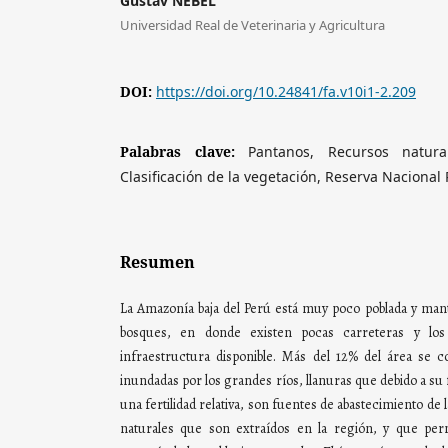
Gustav NEBEL
Universidad Real de Veterinaria y Agricultura
DOI:
https://doi.org/10.24841/fa.v10i1-2.209
Palabras clave:
Pantanos, Recursos natura
Clasificación de la vegetación, Reserva Nacional
Resumen
La Amazonía baja del Perú está muy poco poblada y man
bosques, en donde existen pocas carreteras y los
infraestructura disponible. Más del 12% del área se c
inundadas por los grandes ríos, llanuras que debido a su 
una fertilidad relativa, son fuentes de abastecimiento de
naturales que son extraídos en la región, y que per