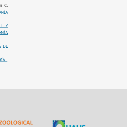
n C.
ONÍA
L. Y
ONÍA
S DE
ERÍA
,