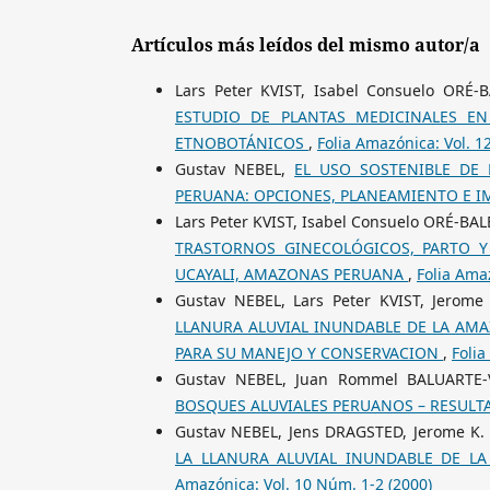
Artículos más leídos del mismo autor/a
Lars Peter KVIST, Isabel Consuelo OR
ESTUDIO DE PLANTAS MEDICINALES E
ETNOBOTÁNICOS
,
Folia Amazónica: Vol. 1
Gustav NEBEL,
EL USO SOSTENIBLE DE 
PERUANA: OPCIONES, PLANEAMIENTO E 
Lars Peter KVIST, Isabel Consuelo ORÉ-
TRASTORNOS GINECOLÓGICOS, PARTO Y
UCAYALI, AMAZONAS PERUANA
,
Folia Ama
Gustav NEBEL, Lars Peter KVIST, Jerom
LLANURA ALUVIAL INUNDABLE DE LA AMA
PARA SU MANEJO Y CONSERVACION
,
Folia
Gustav NEBEL, Juan Rommel BALUARTE
BOSQUES ALUVIALES PERUANOS – RESUL
Gustav NEBEL, Jens DRAGSTED, Jerome K
LA LLANURA ALUVIAL INUNDABLE DE L
Amazónica: Vol. 10 Núm. 1-2 (2000)