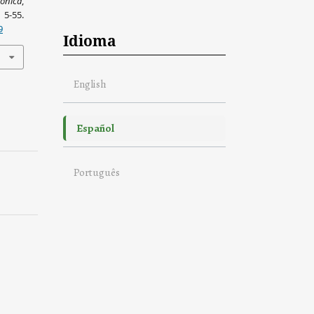
zónica
,
5.
9
Idioma
English
Español
Português