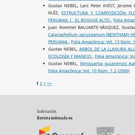
Gustav NEBEL, Lars Peter KVIST, Jerome
RUÍZ,
ESTRUCTURA Y COMPOSICIÓN FLO
PERUANA: I . EL BOSQUE ALTO
,
Folia Amaz
Juan Rommel BALUARTE-VÁSQUEZ, Gusta
Calycophyllum spruceanum (BENTHAM) 
PERUANA
,
Folia Amazónica: Vol. 13 Núm. 1
Gustav NEBEL,
ARBOL DE LA LLANURA ALUV
ECOLOGÍA Y MANEJO
,
Folia Amazónica: Vo
Gustav NEBEL,
Minquartia guianensis 
Folia Amazónica: Vol. 10 Núm. 1-2 (2000)
1
2
>
>>
Indexación
Revista indexada en