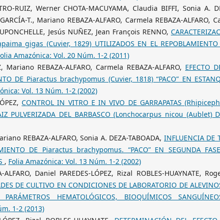
TRO-RUIZ, Werner CHOTA-MACUYAMA, Claudia BIFFI, Sonia A. D
GARCÍA-T., Mariano REBAZA-ALFARO, Carmela REBAZA-ALFARO, Ca
DUPONCHELLE, Jesús NUÑEZ, Jean François RENNO,
CARACTERIZA
paima gigas (Cuvier, 1829) UTILIZADOS EN EL REPOBLAMIENTO
olia Amazónica: Vol. 20 Núm. 1-2 (2011)
Z, Mariano REBAZA-ALFARO, Carmela REBAZA-ALFARO,
EFECTO D
O DE Piaractus brachypomus (Cuvier, 1818) “PACO” EN ESTAN
ónica: Vol. 13 Núm. 1-2 (2002)
LÓPEZ,
CONTROL IN VITRO E IN VIVO DE GARRAPATAS (Rhipiceph
RAIZ PULVERIZADA DEL BARBASCO (Lonchocarpus nicou (Aublet) 
Mariano REBAZA-ALFARO, Sonia A. DEZA-TABOADA,
INFLUENCIA DE 
IENTO DE Piaractus brachypomus. “PACO” EN SEGUNDA FAS
ES
,
Folia Amazónica: Vol. 13 Núm. 1-2 (2002)
-ALFARO, Daniel PAREDES-LÓPEZ, Rizal ROBLES-HUAYNATE, Roge
ADES DE CULTIVO EN CONDICIONES DE LABORATORIO DE ALEVINO
S PARÁMETROS HEMATOLÓGICOS, BIOQUÍMICOS SANGUÍNE
úm. 1-2 (2013)