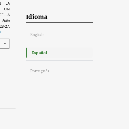
EN LA
N UN
ELLA
Idioma
).
Folia
-27.
7
English
Español
Português