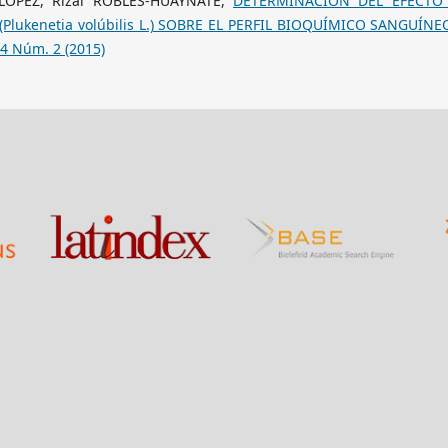
-LÓPEZ, Rizal ROBLES-HUAYNATE,
DETERMINACIÓN DEL EFECTO
lukenetia volúbilis L.) SOBRE EL PERFIL BIOQUÍMICO SANGUÍNE
24 Núm. 2 (2015)