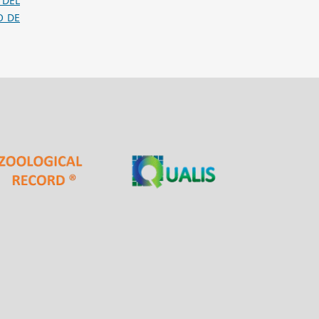
 DEL
O DE