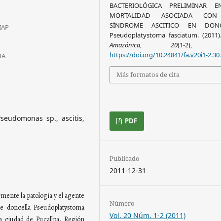
BACTERIOLÓGICA PRELIMINAR 
MORTALIDAD ASOCIADA CO
SÍNDROME ASCITICO EN DONC
IIAP
Pseudoplatystoma fasciatum. (2011
Amazónica
,
20
(1-2), 23
https://doi.org/10.24841/fa.v20i1-2.30
IA
Más formatos de cita
seudomonas sp., ascitis,
PDF
Publicado
2011-12-31
rmente la patología y el agente
Número
de doncella Pseudoplatystoma
Vol. 20 Núm. 1-2 (2011)
a ciudad de Pucallpa, Región