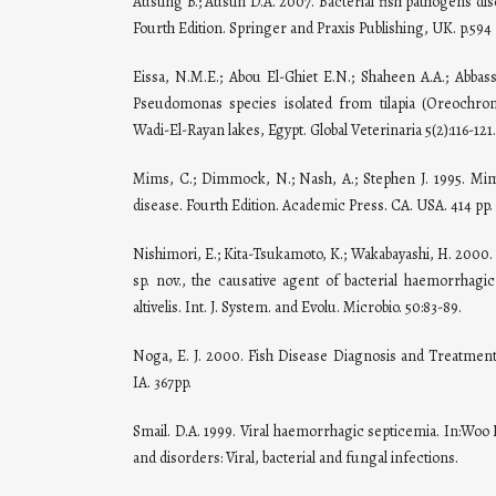
Austing B.; Austin D.A. 2007. Bacterial fish pathogens di
Fourth Edition. Springer and Praxis Publishing, UK. p.594 
Eissa, N.M.E.; Abou El-Ghiet E.N.; Shaheen A.A.; Abbass
Pseudomonas species isolated from tilapia (Oreochro
Wadi-El-Rayan lakes, Egypt. Global Veterinaria 5(2):116-121.
Mims, C.; Dimmock, N.; Nash, A.; Stephen J. 1995. Mim
disease. Fourth Edition. Academic Press. CA. USA. 414 pp.
Nishimori, E.; Kita-Tsukamoto, K.; Wakabayashi, H. 2000
sp. nov., the causative agent of bacterial haemorrhagic
altivelis. Int. J. System. and Evolu. Microbio. 50:83-89.
Noga, E. J. 2000. Fish Disease Diagnosis and Treatment.
IA. 367pp.
Smail. D.A. 1999. Viral haemorrhagic septicemia. In:Woo P
and disorders: Viral, bacterial and fungal infections.