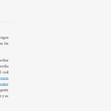
ngan
an los
rechos
derecho
l cuál
cencia
tive
partir
r y su