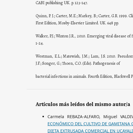
CABI publishing UK. p. 123-147.
Quinn, P. J.; Carter, M.E.; Markey, B.; Carter, G.R. 1999. C
First Edition, Mosby-Elsevier Limited. UK. 648 pp.
Walker, P.J.; Winton J.R., 2010. Emerging viral disease of f
1-24.
Westman, E.L.; Matewish, J.M.; Lam, J.S. 2010. Pseudomo
J.F.; Songer, G.; Thoen, C.O. (Eds). Pathogenesis of
bacterial infections in animals. Fourth Edition, Blackwell P
Artículos más leídos del mismo autor/a
Carmela REBAZA-ALFARO, Miguel VALDI
ECONÓMICO DEL CULTIVO DE GAMITANA C
DIETA EXTRUSADA COMERCIAL EN UCAYAL