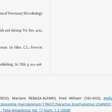
linical Veterinary Microbiology.
ish and shrimp. Vet. Res. 41:51,
nas. In: Giles, C.L.; Prescot,
ublishing, IA. USA. p. 443-468.
VIESO, Mariano REBAZA-ALFARO, Fred William CHU-KOO,
ANÁL
olossoma macropomum Y PACO Piaractus brachypomus USANDO
I
,
Folia Amazónica: Vol. 17 Núm. 1-2 (2008)