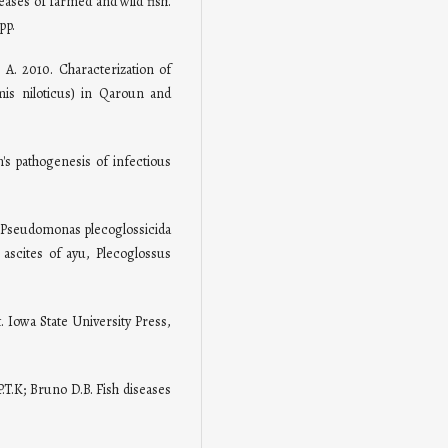
seases of farmed and wild fish.
pp.
 A. 2010. Characterization of
mis niloticus) in Qaroun and
's pathogenesis of infectious
. Pseudomonas plecoglossicida
 ascites of ayu, Plecoglossus
 Iowa State University Press,
.T.K; Bruno D.B. Fish diseases