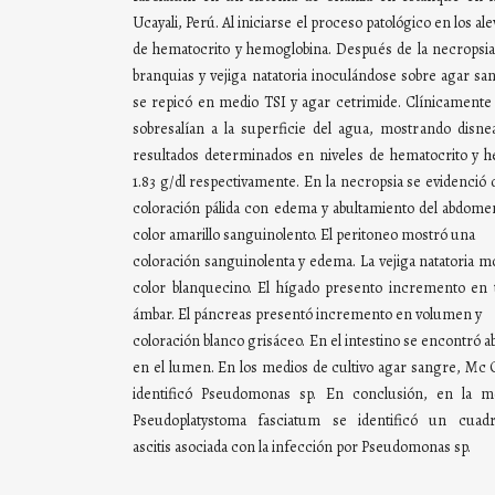
Ucayali, Perú. Al iniciarse el proceso patológico en los al
de hematocrito y hemoglobina. Después de la necropsia s
branquias y vejiga natatoria inoculándose sobre agar 
se repicó en medio TSI y agar cetrimide. Clínicamente 
sobresalían a la superficie del agua, mostrando disnea
resultados determinados en niveles de hematocrito y 
1.83 g/dl respectivamente. En la necropsia se evidenció
coloración pálida con edema y abultamiento del abdome
color amarillo sanguinolento. El peritoneo mostró una
coloración sanguinolenta y edema. La vejiga natatoria 
color blanquecino. El hígado presento incremento en 
ámbar. El páncreas presentó incremento en volumen y
coloración blanco grisáceo. En el intestino se encontró 
en el lumen. En los medios de cultivo agar sangre, Mc 
identificó Pseudomonas sp. En conclusión, en la mo
Pseudoplatystoma fasciatum se identificó un cua
ascitis asociada con la infección por Pseudomonas sp.