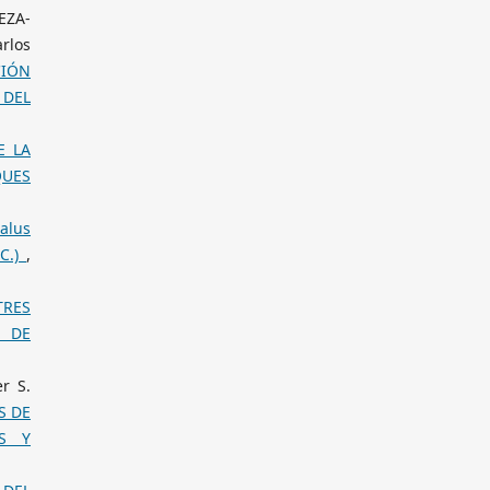
EZA-
rlos
CIÓN
 DEL
E LA
QUES
alus
DC.)
,
TRES
E DE
r S.
S DE
OS Y