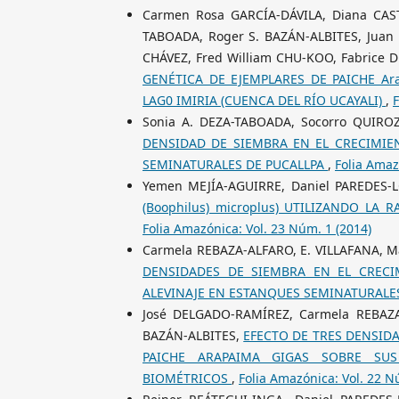
Carmen Rosa GARCÍA-DÁVILA, Diana CAS
TABOADA, Roger S. BAZÁN-ALBITES, Juan 
CHÁVEZ, Fred William CHU-KOO, Fabrice 
GENÉTICA DE EJEMPLARES DE PAICHE Ara
LAG0 IMIRIA (CUENCA DEL RÍO UCAYALI)
,
F
Sonia A. DEZA-TABOADA, Socorro QUIRO
DENSIDAD DE SIEMBRA EN EL CRECIMIENT
SEMINATURALES DE PUCALLPA
,
Folia Amaz
Yemen MEJÍA-AGUIRRE, Daniel PAREDES-
(Boophilus) microplus) UTILIZANDO LA 
Folia Amazónica: Vol. 23 Núm. 1 (2014)
Carmela REBAZA-ALFARO, E. VILLAFANA, 
DENSIDADES DE SIEMBRA EN EL CRECIM
ALEVINAJE EN ESTANQUES SEMINATURAL
José DELGADO-RAMÍREZ, Carmela REBAZA
BAZÁN-ALBITES,
EFECTO DE TRES DENSID
PAICHE ARAPAIMA GIGAS SOBRE SU
BIOMÉTRICOS
,
Folia Amazónica: Vol. 22 N