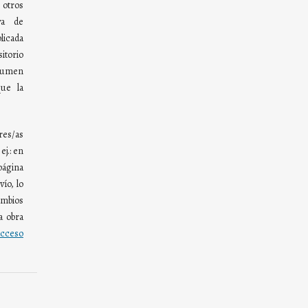
otros
va de
blicada
torio
olumen
ue la
res/as
ej.: en
página
ío, lo
mbios
a obra
cceso