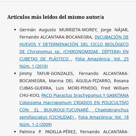
Artículos más leídos del mismo autor/a
Germán Augusto MURRIETA-MOREY, Jorge NÁJAR,
Fernando ALCANTARA-BOCANEGRA,
INCUBACIÓN DE
HUEVOS Y DETERMINACIÓN DEL CICLO BIOLÓGICO
DE Chironomus sp. (CHIRONOMIDAE, DÍPTERA) EN
CUBETAS DE PLÁSTICO
,
Folia Amazónica: Vol. 25
Núm. 1 (2016)
Jimmy TAFUR-GONZALES, Fernando ALCANTARA-
BOCANEGRA, Marina DEL ÁGUILA-PIZARRO, Rosana
CUBAS-GUERRA, Luis MORI-PINEDO, Fred William
CHU-KOO,
PACO Piaractus brachypomus Y GAMITANA
Colossoma macropomum CRIADOS EN POLICULTIVO
CON EL BUJURQUI-TUCUNARÉ, Chaetobranchus
semifasciatus (CICHLIDAE)
,
Folia Amazónica: Vol. 18
Núm. 1-2 (2009)
Palmira P. PADILLA-PÉREZ, Fernando ALCANTARA-