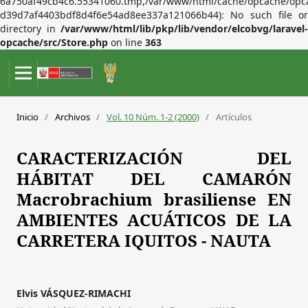
6a750af49cb4c6.55341060.tmp,/var/www/html/cache/opcache/opc
d39d7af4403bdf8d4f6e54ad8ee337a121066b44): No such file or
directory in
/var/www/html/lib/pkp/lib/vendor/elcobvg/laravel-
opcache/src/Store.php
on line
363
Inicio
/
Archivos
/
Vol. 10 Núm. 1-2 (2000)
/
Artículos
CARACTERIZACIÓN DEL
HÁBITAT DEL CAMARÓN
Macrobrachium brasiliense EN
AMBIENTES ACUÁTICOS DE LA
CARRETERA IQUITOS - NAUTA
Elvis VÁSQUEZ-RIMACHI