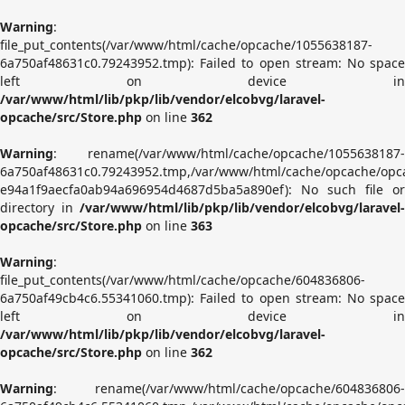
Warning
:
file_put_contents(/var/www/html/cache/opcache/1055638187-
6a750af48631c0.79243952.tmp): Failed to open stream: No space
left on device in
/var/www/html/lib/pkp/lib/vendor/elcobvg/laravel-
opcache/src/Store.php
on line
362
Warning
: rename(/var/www/html/cache/opcache/1055638187-
6a750af48631c0.79243952.tmp,/var/www/html/cache/opcache/opc
e94a1f9aecfa0ab94a696954d4687d5ba5a890ef): No such file or
directory in
/var/www/html/lib/pkp/lib/vendor/elcobvg/laravel-
opcache/src/Store.php
on line
363
Warning
:
file_put_contents(/var/www/html/cache/opcache/604836806-
6a750af49cb4c6.55341060.tmp): Failed to open stream: No space
left on device in
/var/www/html/lib/pkp/lib/vendor/elcobvg/laravel-
opcache/src/Store.php
on line
362
Warning
: rename(/var/www/html/cache/opcache/604836806-