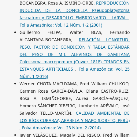
BOCANEGRA, Rosa A. ISMIÑO-ORBE,
REPRODUCCIÓN
INDUCIDA DE LA DONCELLA Pseudoplatystoma
fasciatum y DESARROLLO EMBRIONARIO - LARVAL
,
Folia Amazónica: Vol. 12 Núm. 1-2 (2001)
Guillermo FELIPA, Walter BLAS, Fernando
ALCANTARA-BOCANEGRA,
RELACIÓN LONGITUD-
PESO, FACTOR DE CONDICIÓN Y TABLA ESTÁNDAR
DEL PESO DE MIL ALEVINOS DE GAMITANA
Colossoma macropomum (Cuvier, 1818) CRIADOS EN
ESTANQUES ARTIFICIALES
,
Folia Amazónica: Vol. 25
Núm. 1 (2016)
Werner CHOTA-MACUYAMA, Fred William CHU-KOO,
Carmen Rosa GARCÍA-DÁVILA, Diana CASTRO-RUIZ,
Rosa A. ISMIÑO-ORBE, Aurea GARCÍA-VÁSQUEZ,
Homero SÁNCHEZ-RIBEIRO, Lamberto ARÉVALO, José
Salvador TELLO-MARTÍN,
CALIDAD AMBIENTAL DE
LOS RÍOS CURARAY, ARABELA Y NAPO (LORETO, PERÚ)
,
Folia Amazónica: Vol. 23 Núm. 2 (2014)
Javier VELÁSQUEZ, Magaly DEL RISCO, Fred William