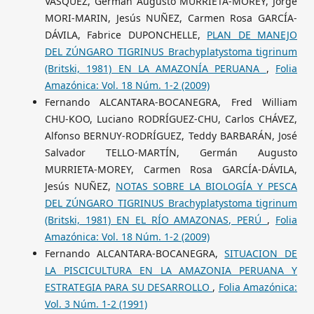
VÁSQUEZ, Germán Augusto MURRIETA-MOREY, Jorge
MORI-MARIN, Jesús NUÑEZ, Carmen Rosa GARCÍA-
DÁVILA, Fabrice DUPONCHELLE,
PLAN DE MANEJO
DEL ZÚNGARO TIGRINUS Brachyplatystoma tigrinum
(Britski, 1981) EN LA AMAZONÍA PERUANA
,
Folia
Amazónica: Vol. 18 Núm. 1-2 (2009)
Fernando ALCANTARA-BOCANEGRA, Fred William
CHU-KOO, Luciano RODRÍGUEZ-CHU, Carlos CHÁVEZ,
Alfonso BERNUY-RODRÍGUEZ, Teddy BARBARÁN, José
Salvador TELLO-MARTÍN, Germán Augusto
MURRIETA-MOREY, Carmen Rosa GARCÍA-DÁVILA,
Jesús NUÑEZ,
NOTAS SOBRE LA BIOLOGÍA Y PESCA
DEL ZÚNGARO TIGRINUS Brachyplatystoma tigrinum
(Britski, 1981) EN EL RÍO AMAZONAS, PERÚ
,
Folia
Amazónica: Vol. 18 Núm. 1-2 (2009)
Fernando ALCANTARA-BOCANEGRA,
SITUACION DE
LA PISCICULTURA EN LA AMAZONIA PERUANA Y
ESTRATEGIA PARA SU DESARROLLO
,
Folia Amazónica:
Vol. 3 Núm. 1-2 (1991)