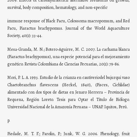
2009. Effects of carbohydraterich alternative feedstuffs on growth,
survival, body composition, hematology, and non-specific
immune response of Black Pacu, Colossoma macropomum, and Red
Pacu, Piaractus brachypomus. Journal of the World Aquaculture
Society, 40(1): 33-44.
Mesa-Granda, M. N.; Botero-Aguirre, M. C. 2007. La cachama blanca
(Piaractus brachypomus), una especie potencial para el mejoramiento
genético. Revista Colombiana de Ciencias Pecuarias, 20(1): 79-86.
Mori, P. L. A. 1993. Estudio de la crianza en cautiveriodel bujurqui vaso
Chaetobranchus flavescens (Heckel, 1840), (Pisces, Cichlidae)
alimentado con dos tipos de dietas en Jenaro Herrera – Provincia de
Requena, Región Loreto. Tesis para Optar el Título de Biólogo.
Universidad Nacional de la Amazonía Peruana – UNAP. Iquitos, Perú.
p.
Piedade, M. T. F.; Parolin, P.; Junk, W. G. 2006. Phenology, fruit