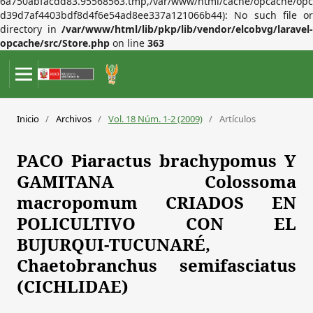
6a750abfacdd83.95568563.tmp,/var/www/html/cache/opcache/opc
d39d7af4403bdf8d4f6e54ad8ee337a121066b44): No such file or
directory in
/var/www/html/lib/pkp/lib/vendor/elcobvg/laravel-
opcache/src/Store.php
on line
363
Inicio
/
Archivos
/
Vol. 18 Núm. 1-2 (2009)
/
Artículos
PACO Piaractus brachypomus Y
GAMITANA Colossoma
macropomum CRIADOS EN
POLICULTIVO CON EL
BUJURQUI-TUCUNARÉ,
Chaetobranchus semifasciatus
(CICHLIDAE)