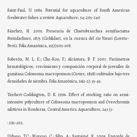
Saint-Paul, U. 1986. Potential for aquaculture of South American
freshwater fishes: a review. Aquaculture, 54: 205-240
Sánchez, H. 2005. Presencia de Chaetobranchus semifasciatus
Steindachner, 1875 (Cichlidae), en la cuenca del río Yavarí (Loreto–
Perú). Folia Amazónica, 15(2):105-108.
Soberón, M. L. E.; Chu-Koo, F.; Alcántara, B. F. 2007. Parámetros
hematológicos, crecimiento y composición corporal de juveniles de
gamitana Colossoma macropomum (Cuvier, 1818) cultivados bajo tres
densidades de siembra. Folia Amazónica, 16(1-2): 35-45.
Teichert-Coddington, D. R. 1996. Effect of stocking ratio on semi-
intensive polyculture of Colossoma macropomum and Oreochromis
niloticus in Honduras, Central America. Aquaculture, 143 (3-
: 291-302.
Urbano, T.C.; Moreno, C.; Silva, A.; Santaimé, R. 2009. Engorde de