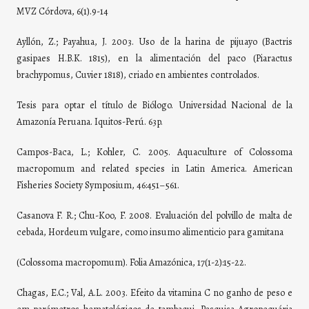
MVZ Córdova, 6(1).9-14
Ayllón, Z.; Payahua, J. 2003. Uso de la harina de pijuayo (Bactris
gasipaes H.B.K. 1815), en la alimentación del paco (Piaractus
brachypomus, Cuvier 1818), criado en ambientes controlados.
Tesis para optar el título de Biólogo. Universidad Nacional de la
Amazonía Peruana. Iquitos-Perú. 63p.
Campos-Baca, L.; Kohler, C. 2005. Aquaculture of Colossoma
macropomum and related species in Latin America. American
Fisheries Society Symposium, 46:451–561.
Casanova F. R.; Chu-Koo, F. 2008. Evaluación del polvillo de malta de
cebada, Hordeum vulgare, como insumo alimenticio para gamitana
(Colossoma macropomum). Folia Amazónica, 17(1-2):15-22.
Chagas, E.C.; Val, A.L. 2003. Efeito da vitamina C no ganho de peso e