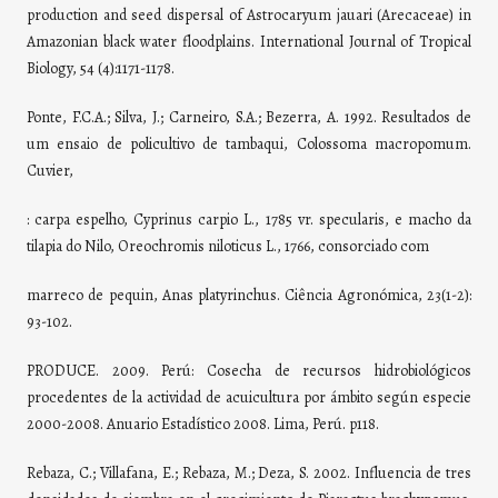
production and seed dispersal of Astrocaryum jauari (Arecaceae) in
Amazonian black water floodplains. International Journal of Tropical
Biology, 54 (4):1171-1178.
Ponte, F.C.A.; Silva, J.; Carneiro, S.A.; Bezerra, A. 1992. Resultados de
um ensaio de policultivo de tambaqui, Colossoma macropomum.
Cuvier,
: carpa espelho, Cyprinus carpio L., 1785 vr. specularis, e macho da
tilapia do Nilo, Oreochromis niloticus L., 1766, consorciado com
marreco de pequin, Anas platyrinchus. Ciência Agronómica, 23(1-2):
93-102.
PRODUCE. 2009. Perú: Cosecha de recursos hidrobiológicos
procedentes de la actividad de acuicultura por ámbito según especie
2000-2008. Anuario Estadístico 2008. Lima, Perú. p118.
Rebaza, C.; Villafana, E.; Rebaza, M.; Deza, S. 2002. Influencia de tres