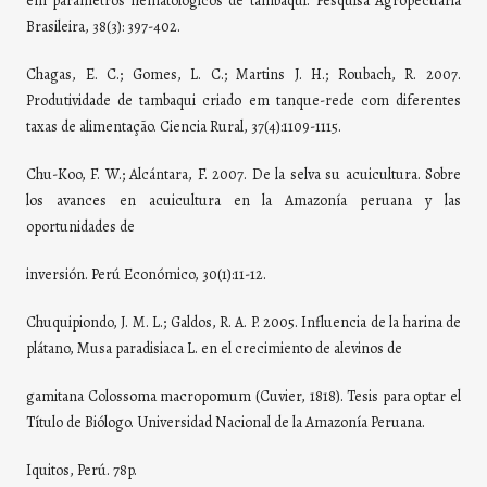
em parámetros hematológicos de tambaqui. Pesquisa Agropecuária
Brasileira, 38(3): 397-402.
Chagas, E. C.; Gomes, L. C.; Martins J. H.; Roubach, R. 2007.
Produtividade de tambaqui criado em tanque-rede com diferentes
taxas de alimentação. Ciencia Rural, 37(4):1109-1115.
Chu-Koo, F. W.; Alcántara, F. 2007. De la selva su acuicultura. Sobre
los avances en acuicultura en la Amazonía peruana y las
oportunidades de
inversión. Perú Económico, 30(1):11-12.
Chuquipiondo, J. M. L.; Galdos, R. A. P. 2005. Influencia de la harina de
plátano, Musa paradisiaca L. en el crecimiento de alevinos de
gamitana Colossoma macropomum (Cuvier, 1818). Tesis para optar el
Título de Biólogo. Universidad Nacional de la Amazonía Peruana.
Iquitos, Perú. 78p.