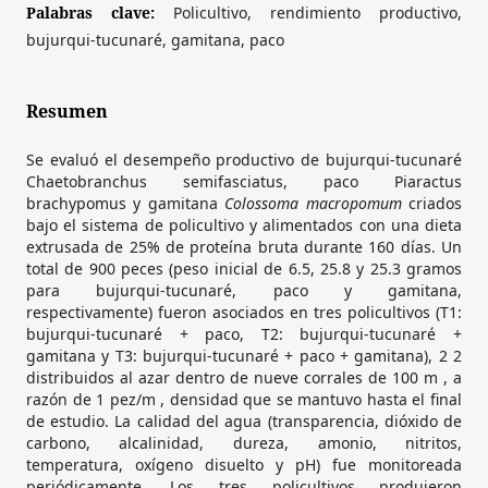
Palabras clave:
Policultivo, rendimiento productivo,
bujurqui-tucunaré, gamitana, paco
Resumen
Se evaluó el desempeño productivo de bujurqui-tucunaré
Chaetobranchus semifasciatus, paco Piaractus
brachypomus y gamitana
Colossoma macropomum
criados
bajo el sistema de policultivo y alimentados con una dieta
extrusada de 25% de proteína bruta durante 160 días. Un
total de 900 peces (peso inicial de 6.5, 25.8 y 25.3 gramos
para bujurqui-tucunaré, paco y gamitana,
respectivamente) fueron asociados en tres policultivos (T1:
bujurqui-tucunaré + paco, T2: bujurqui-tucunaré +
gamitana y T3: bujurqui-tucunaré + paco + gamitana), 2 2
distribuidos al azar dentro de nueve corrales de 100 m , a
razón de 1 pez/m , densidad que se mantuvo hasta el final
de estudio. La calidad del agua (transparencia, dióxido de
carbono, alcalinidad, dureza, amonio, nitritos,
temperatura, oxígeno disuelto y pH) fue monitoreada
periódicamente. Los tres policultivos produjeron