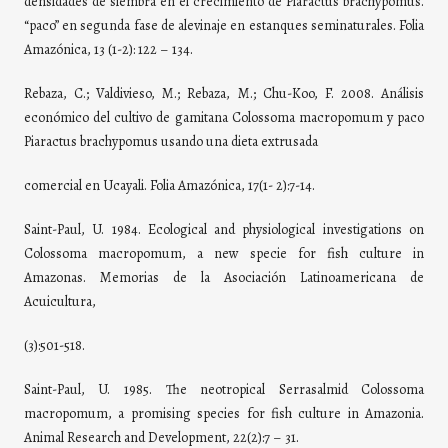
densidades de siembra en el crecimiento de Piaractus brachypomus.
“paco” en segunda fase de alevinaje en estanques seminaturales. Folia
Amazónica, 13 (1-2): 122 – 134.
Rebaza, C.; Valdivieso, M.; Rebaza, M.; Chu-Koo, F. 2008. Análisis
económico del cultivo de gamitana Colossoma macropomum y paco
Piaractus brachypomus usando una dieta extrusada
comercial en Ucayali. Folia Amazónica, 17(1- 2):7-14.
Saint-Paul, U. 1984. Ecological and physiological investigations on
Colossoma macropomum, a new specie for fish culture in
Amazonas. Memorias de la Asociación Latinoamericana de
Acuicultura,
(3):501-518.
Saint-Paul, U. 1985. The neotropical Serrasalmid Colossoma
macropomum, a promising species for fish culture in Amazonia.
Animal Research and Development, 22(2):7 – 31.