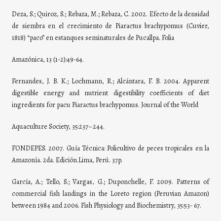
Deza, S.; Quiroz, S.; Rebaza, M.; Rebaza, C. 2002. Efecto de la densidad
de siembra en el crecimiento de Piaractus brachypomus (Cuvier,
1818) “paco” en estanques seminaturales de Pucallpa. Folia
Amazónica, 13 (1-2):49-64.
Fernandes, J. B. K.; Lochmann, R.; Alcántara, F. B. 2004. Apparent
digestible energy and nutrient digestibility coefficients of diet
ingredients for pacu Piaractus brachypomus. Journal of the World
Aquaculture Society, 35:237–244.
FONDEPES. 2007. Guía Técnica: Policultivo de peces tropicales en la
Amazonía. 2da. Edición.Lima, Perú. 37p.
García, A.; Tello, S.; Vargas, G.; Duponchelle, F. 2009. Patterns of
commercial fish landings in the Loreto region (Peruvian Amazon)
between 1984 and 2006. Fish Physiology and Biochemistry, 35:53- 67.