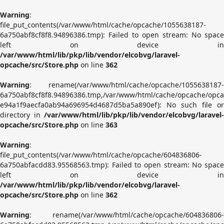
Warning
:
file_put_contents(/var/www/html/cache/opcache/1055638187-
6a750abf8cf8f8.94896386.tmp): Failed to open stream: No space
left on device in
/var/www/html/lib/pkp/lib/vendor/elcobvg/laravel-
opcache/src/Store.php
on line
362
Warning
: rename(/var/www/html/cache/opcache/1055638187-
6a750abf8cf8f8.94896386.tmp,/var/www/html/cache/opcache/opca
e94a1f9aecfa0ab94a696954d4687d5ba5a890ef): No such file or
directory in
/var/www/html/lib/pkp/lib/vendor/elcobvg/laravel-
opcache/src/Store.php
on line
363
Warning
:
file_put_contents(/var/www/html/cache/opcache/604836806-
6a750abfacdd83.95568563.tmp): Failed to open stream: No space
left on device in
/var/www/html/lib/pkp/lib/vendor/elcobvg/laravel-
opcache/src/Store.php
on line
362
Warning
: rename(/var/www/html/cache/opcache/604836806-