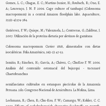
Gomes, L. C.; Chagas, E. C.; Martins-Junior, H.; Roubach, R.; Ono, E.
A.; Lourenço, J. N. P. 2006. Cage culture of tambaquí (Colossoma
macropomum) in a central Amazon floodplain lake. Aquaculture,
253(1-4):374-384.
Gutiérrez, F. W.; Quispe, M.; Valenzuela, L.; Contreras, G.; Zaldívar, J.
2007. Utilización de la proteína dietaria por alevinos de gamitana
Colossoma macropomum Cuvier 1818, alimentados con dietas
isocalóricas. Folia Amazónica, 16(1-2): 47-53.
Ismiño, R.; Sánchez, H.; García, A.; Chávez, C.; ChuKoo F. W. 2006.
Análisis del contenido estomacal del bujurqui - tucunaré
Chaetobranchus
semifasciatus cultivados en estanques piscícolas de la Amazonía
Peruana. 2do. Congreso Nacional de Acuicultura. La Molina, Lima.
Lochmann, R.; Chen, R.; Chu-Koo, F. W.; Camargo, W.; Kohler, C. C.