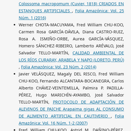
Colossoma macropomum (Cuvier, 1818) CRIADOS EN
ESTANQUES ARTIFICIALES
,
Folia Amazónica: Vol. 25
Núm. 1 (2016)
Werner CHOTA-MACUYAMA, Fred William CHU-KOO,
Carmen Rosa GARCÍA-DÁVILA, Diana CASTRO-RUIZ,
Rosa A. ISMIÑO-ORBE, Aurea GARCÍA-VÁSQUEZ,
Homero SÁNCHEZ-RIBEIRO, Lamberto ARÉVALO, José
Salvador TELLO-MARTÍN,
CALIDAD AMBIENTAL DE
LOS RÍOS CURARAY, ARABELA Y NAPO (LORETO, PERÚ)
,
Folia Amazónica: Vol. 23 Núm. 2 (2014)
Javier VELÁSQUEZ, Magaly DEL RISCO, Fred William
CHU-KOO, Fernando ALCANTARA-BOCANEGRA, Carlos
Alberto CHÁVEZ-VEINTEMILLA, Palmira P. PADILLA-
PÉREZ, Hugo MARICHÍN-AYAMBO, José Salvador
TELLO-MARTÍN,
PROTOCOLO DE ADAPTACIÓN DE
ALEVINOS DE PAICHE Arapaima gigas AL CONSUMO
DE ALIMENTO ARTIFICIAL EN CAUTIVERIO
,
Folia
Amazónica: Vol. 16 Núm. 1-2 (2007)
Fred William CHU-KOO, Astrid M. DAÑINO-PÉREZ,