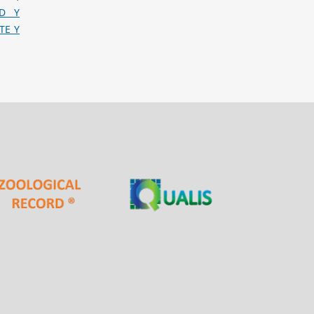
AD Y
TE Y