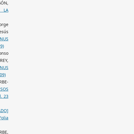
GÓN,
N LA
orge
esús
INUS
9)
onso
REY,
INUS
09)
RBE-
RSOS
l. 23
ADO]
Folia
RBE,