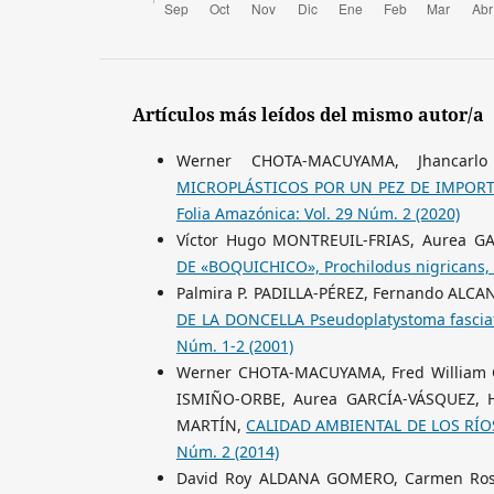
Artículos más leídos del mismo autor/a
Werner CHOTA-MACUYAMA, Jhanca
MICROPLÁSTICOS POR UN PEZ DE IMPOR
Folia Amazónica: Vol. 29 Núm. 2 (2020)
Víctor Hugo MONTREUIL-FRIAS, Aurea G
DE «BOQUICHICO», Prochilodus nigrican
Palmira P. PADILLA-PÉREZ, Fernando AL
DE LA DONCELLA Pseudoplatystoma fasc
Núm. 1-2 (2001)
Werner CHOTA-MACUYAMA, Fred William 
ISMIÑO-ORBE, Aurea GARCÍA-VÁSQUEZ, H
MARTÍN,
CALIDAD AMBIENTAL DE LOS RÍO
Núm. 2 (2014)
David Roy ALDANA GOMERO, Carmen Rosa