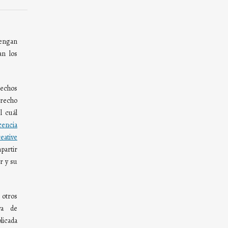
ngan
an los
rechos
derecho
l cuál
cencia
tive
partir
r y su
otros
va de
blicada