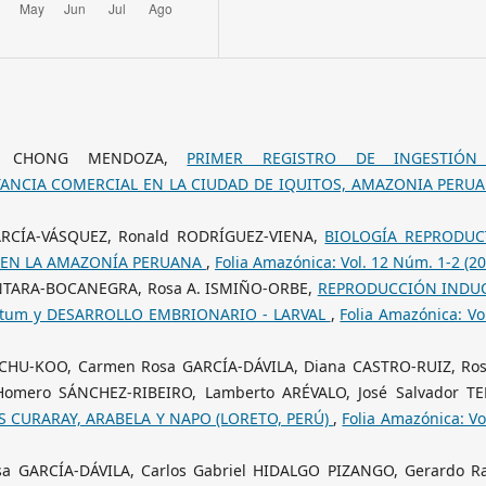
rlo CHONG MENDOZA,
PRIMER REGISTRO DE INGESTIÓN
TANCIA COMERCIAL EN LA CIUDAD DE IQUITOS, AMAZONIA PERU
ARCÍA-VÁSQUEZ, Ronald RODRÍGUEZ-VIENA,
BIOLOGÍA REPRODUC
s, EN LA AMAZONÍA PERUANA
,
Folia Amazónica: Vol. 12 Núm. 1-2 (20
CANTARA-BOCANEGRA, Rosa A. ISMIÑO-ORBE,
REPRODUCCIÓN INDU
iatum y DESARROLLO EMBRIONARIO - LARVAL
,
Folia Amazónica: Vo
CHU-KOO, Carmen Rosa GARCÍA-DÁVILA, Diana CASTRO-RUIZ, Ros
omero SÁNCHEZ-RIBEIRO, Lamberto ARÉVALO, José Salvador TE
S CURARAY, ARABELA Y NAPO (LORETO, PERÚ)
,
Folia Amazónica: Vo
 GARCÍA-DÁVILA, Carlos Gabriel HIDALGO PIZANGO, Gerardo Ra