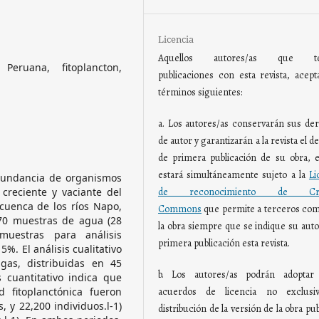
Licencia
Aquellos autores/as que te
Peruana, fitoplancton,
publicaciones con esta revista, acept
términos siguientes:
a. Los autores/as conservarán sus de
de autor y garantizarán a la revista el 
de primera publicación de su obra, e
estará simultáneamente sujeto a la
Li
abundancia de organismos
de reconocimiento de Crea
 creciente y vaciante del
 cuenca de los ríos Napo,
Commons
que permite a terceros com
 70 muestras de agua (28
la obra siempre que se indique su auto
muestras para análisis
primera publicación esta revista.
5%. El análisis cualitativo
gas, distribuidas en 45
b. Los autores/as podrán adoptar 
s cuantitativo indica que
 fitoplanctónica fueron
acuerdos de licencia no exclusi
, y 22,200 individuos.l-1)
distribución de la versión de la obra pu