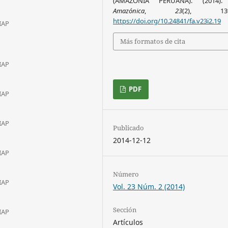
(AMAZONÍA PERUANA). (2014)
Amazónica
,
23
(2), 139-
https://doi.org/10.24841/fa.v23i2.19
IIAP
Más formatos de cita
IIAP
PDF
IIAP
IIAP
Publicado
2014-12-12
IIAP
Número
IIAP
Vol. 23 Núm. 2 (2014)
Sección
IIAP
Artículos