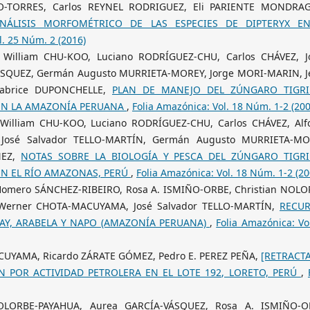
O-TORRES, Carlos REYNEL RODRIGUEZ, Eli PARIENTE MONDRA
NÁLISIS MORFOMÉTRICO DE LAS ESPECIES DE DIPTERYX E
l. 25 Núm. 2 (2016)
William CHU-KOO, Luciano RODRÍGUEZ-CHU, Carlos CHÁVEZ, J
ÁSQUEZ, Germán Augusto MURRIETA-MOREY, Jorge MORI-MARIN, J
Fabrice DUPONCHELLE,
PLAN DE MANEJO DEL ZÚNGARO TIGR
1) EN LA AMAZONÍA PERUANA
,
Folia Amazónica: Vol. 18 Núm. 1-2 (200
illiam CHU-KOO, Luciano RODRÍGUEZ-CHU, Carlos CHÁVEZ, Alf
José Salvador TELLO-MARTÍN, Germán Augusto MURRIETA-MO
ÑEZ,
NOTAS SOBRE LA BIOLOGÍA Y PESCA DEL ZÚNGARO TIGR
1) EN EL RÍO AMAZONAS, PERÚ
,
Folia Amazónica: Vol. 18 Núm. 1-2 (20
Homero SÁNCHEZ-RIBEIRO, Rosa A. ISMIÑO-ORBE, Christian NOLO
 Werner CHOTA-MACUYAMA, José Salvador TELLO-MARTÍN,
RECU
AY, ARABELA Y NAPO (AMAZONÍA PERUANA)
,
Folia Amazónica: Vo
CUYAMA, Ricardo ZÁRATE GÓMEZ, Pedro E. PEREZ PEÑA,
[RETRACT
ÓN POR ACTIVIDAD PETROLERA EN EL LOTE 192, LORETO, PERÚ
,
OLORBE-PAYAHUA, Aurea GARCÍA-VÁSQUEZ, Rosa A. ISMIÑO-O