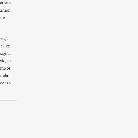
torio
olumen
ue la
res/as
ej.: en
página
ío, lo
mbios
a obra
cceso