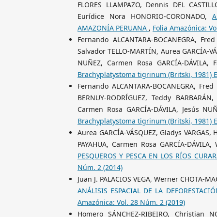
FLORES LLAMPAZO, Dennis DEL CASTILL
Eurídice Nora HONORIO-CORONADO,
A
AMAZONÍA PERUANA
,
Folia Amazónica: Vo
Fernando ALCANTARA-BOCANEGRA, Fred 
Salvador TELLO-MARTÍN, Aurea GARCÍA-V
NUÑEZ, Carmen Rosa GARCÍA-DÁVILA, 
Brachyplatystoma tigrinum (Britski, 198
Fernando ALCANTARA-BOCANEGRA, Fred W
BERNUY-RODRÍGUEZ, Teddy BARBARÁN, 
Carmen Rosa GARCÍA-DÁVILA, Jesús NU
Brachyplatystoma tigrinum (Britski, 198
Aurea GARCÍA-VÁSQUEZ, Gladys VARGAS, 
PAYAHUA, Carmen Rosa GARCÍA-DÁVILA,
PESQUEROS Y PESCA EN LOS RÍOS CURAR
Núm. 2 (2014)
Juan J. PALACIOS VEGA, Werner CHOTA-MA
ANÁLISIS ESPACIAL DE LA DEFORESTACI
Amazónica: Vol. 28 Núm. 2 (2019)
Homero SÁNCHEZ-RIBEIRO, Christian N