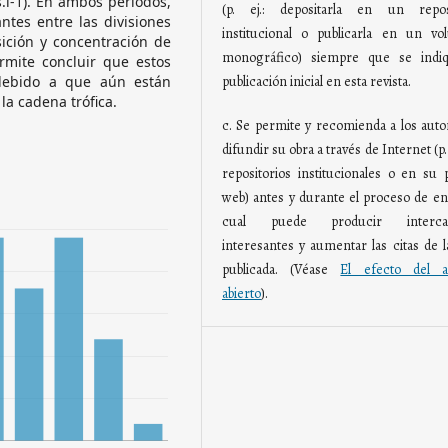
s.l-1). En ambos periodos,
(p. ej.: depositarla en un reposi
ntes entre las divisiones
institucional o publicarla en un v
ición y concentración de
monográfico) siempre que se indiq
rmite concluir que estos
debido a que aún están
publicación inicial en esta revista.
la cadena trófica.
c. Se permite y recomienda a los auto
difundir su obra a través de Internet (p. 
repositorios institucionales o en su 
web) antes y durante el proceso de env
cual puede producir interca
interesantes y aumentar las citas de l
publicada. (Véase
El efecto del a
abierto
).