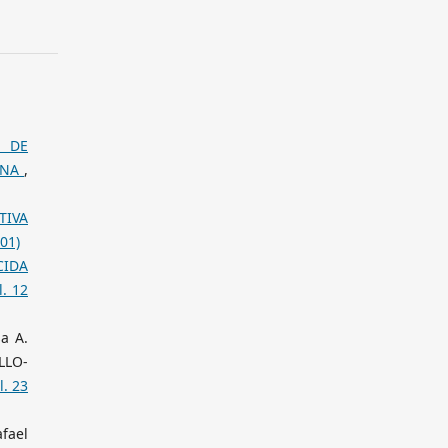
 DE
ANA
,
TIVA
01)
CIDA
l. 12
a A.
LLO-
l. 23
fael