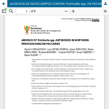
AUSENCIA DE ANTICUERPOS CONTRA Trichinella spp. EN PECARIES DE LA AMAZONIA NORTE PERUANA