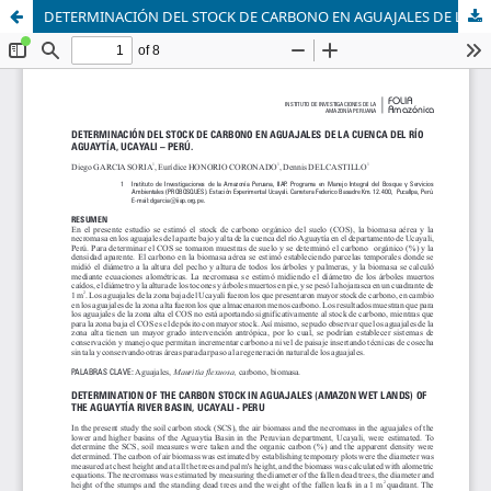
DETERMINACIÓN DEL STOCK DE CARBONO EN AGUAJALES DE LA CUENCA DEL RÍO AGUAYTÍA, UCAYALI – PERÚ