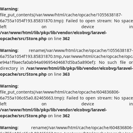
Warning
:
file_put_contents(/var/www/html/cache/opcache/1055638187-
6a755a1054f193.85831870.tmp): Failed to open stream: No space
left on device in
/var/www/html/lib/pkp/lib/vendor/elcobvg/laravel-
opcache/src/Store.php
on line
362
Warning
: rename(/var/www/html/cache/opcache/1055638187-
6a755a1054f193.85831870.tmp,/var/www/html/cache/opcache/opc
e94a1f9aecfa0ab94a696954d4687d5ba5a890ef): No such file or
directory in
/var/www/html/lib/pkp/lib/vendor/elcobvg/laravel-
opcache/src/Store.php
on line
363
Warning
:
file_put_contents(/var/www/html/cache/opcache/604836806-
6a755a106c65a0.82465663.tmp): Failed to open stream: No space
left on device in
/var/www/html/lib/pkp/lib/vendor/elcobvg/laravel-
opcache/src/Store.php
on line
362
Warning
: rename(/var/www/html/cache/opcache/604836806-