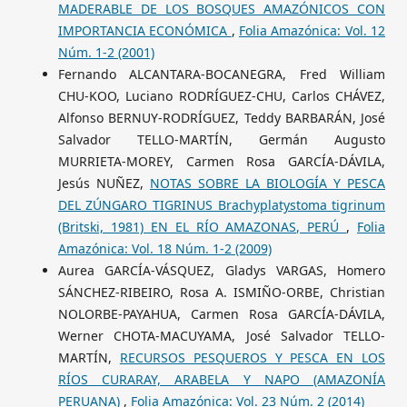
MADERABLE DE LOS BOSQUES AMAZÓNICOS CON
IMPORTANCIA ECONÓMICA
,
Folia Amazónica: Vol. 12
Núm. 1-2 (2001)
Fernando ALCANTARA-BOCANEGRA, Fred William
CHU-KOO, Luciano RODRÍGUEZ-CHU, Carlos CHÁVEZ,
Alfonso BERNUY-RODRÍGUEZ, Teddy BARBARÁN, José
Salvador TELLO-MARTÍN, Germán Augusto
MURRIETA-MOREY, Carmen Rosa GARCÍA-DÁVILA,
Jesús NUÑEZ,
NOTAS SOBRE LA BIOLOGÍA Y PESCA
DEL ZÚNGARO TIGRINUS Brachyplatystoma tigrinum
(Britski, 1981) EN EL RÍO AMAZONAS, PERÚ
,
Folia
Amazónica: Vol. 18 Núm. 1-2 (2009)
Aurea GARCÍA-VÁSQUEZ, Gladys VARGAS, Homero
SÁNCHEZ-RIBEIRO, Rosa A. ISMIÑO-ORBE, Christian
NOLORBE-PAYAHUA, Carmen Rosa GARCÍA-DÁVILA,
Werner CHOTA-MACUYAMA, José Salvador TELLO-
MARTÍN,
RECURSOS PESQUEROS Y PESCA EN LOS
RÍOS CURARAY, ARABELA Y NAPO (AMAZONÍA
PERUANA)
,
Folia Amazónica: Vol. 23 Núm. 2 (2014)