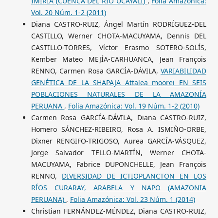
IMIRIA (CUENCA DEL RÍO UCAYALI)
,
Folia Amazónica:
Vol. 20 Núm. 1-2 (2011)
Diana CASTRO-RUIZ, Ángel Martín RODRÍGUEZ-DEL
CASTILLO, Werner CHOTA-MACUYAMA, Dennis DEL
CASTILLO-TORRES, Víctor Erasmo SOTERO-SOLÍS,
Kember Mateo MEJÍA-CARHUANCA, Jean François
RENNO, Carmen Rosa GARCÍA-DÁVILA,
VARIABILIDAD
GENÉTICA DE LA SHAPAJA Attalea moorei EN SEIS
POBLACIONES NATURALES DE LA AMAZONÍA
PERUANA
,
Folia Amazónica: Vol. 19 Núm. 1-2 (2010)
Carmen Rosa GARCÍA-DÁVILA, Diana CASTRO-RUIZ,
Homero SÁNCHEZ-RIBEIRO, Rosa A. ISMIÑO-ORBE,
Dixner RENGIFO-TRIGOSO, Aurea GARCÍA-VÁSQUEZ,
Jorge Salvador TELLO-MARTÍN, Werner CHOTA-
MACUYAMA, Fabrice DUPONCHELLE, Jean François
RENNO,
DIVERSIDAD DE ICTIOPLANCTON EN LOS
RÍOS CURARAY, ARABELA Y NAPO (AMAZONIA
PERUANA)
,
Folia Amazónica: Vol. 23 Núm. 1 (2014)
Christian FERNÁNDEZ-MÉNDEZ, Diana CASTRO-RUIZ,