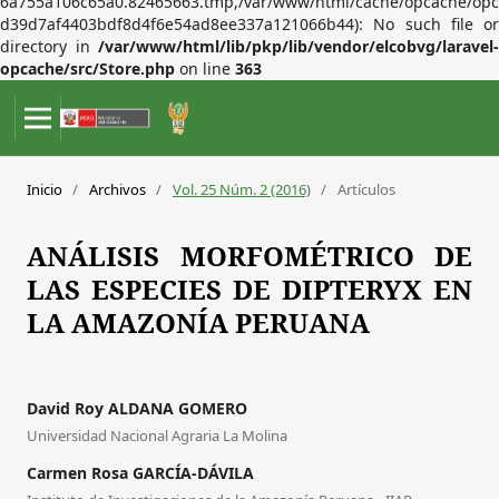
6a755a106c65a0.82465663.tmp,/var/www/html/cache/opcache/opc
d39d7af4403bdf8d4f6e54ad8ee337a121066b44): No such file or
directory in
/var/www/html/lib/pkp/lib/vendor/elcobvg/laravel-
opcache/src/Store.php
on line
363
Inicio
/
Archivos
/
Vol. 25 Núm. 2 (2016)
/
Artículos
ANÁLISIS MORFOMÉTRICO DE
LAS ESPECIES DE DIPTERYX EN
LA AMAZONÍA PERUANA
David Roy ALDANA GOMERO
Universidad Nacional Agraria La Molina
Carmen Rosa GARCÍA-DÁVILA