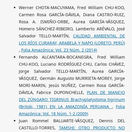
Werner CHOTA-MACUYAMA, Fred William CHU-KOO,
Carmen Rosa GARCÍA-DÁVILA, Diana CASTRO-RUIZ,
Rosa A. ISMIÑO-ORBE, Aurea GARCÍA-VÁSQUEZ,
Homero SÁNCHEZ-RIBEIRO, Lamberto ARÉVALO, José
Salvador TELLO-MARTÍN,
CALIDAD AMBIENTAL DE
LOS RÍOS CURARAY, ARABELA Y NAPO (LORETO, PERÚ)
,
Folia Amazónica: Vol. 23 Núm. 2 (2014)
Fernando ALCANTARA-BOCANEGRA, Fred William
CHU-KOO, Luciano RODRÍGUEZ-CHU, Carlos CHÁVEZ,
Jorge Salvador TELLO-MARTÍN, Aurea GARCÍA-
VÁSQUEZ, Germán Augusto MURRIETA-MOREY, Jorge
MORI-MARIN, Jesús NUÑEZ, Carmen Rosa GARCÍA-
DÁVILA, Fabrice DUPONCHELLE,
PLAN DE MANEJO
DEL ZÚNGARO TIGRINUS Brachyplatystoma tigrinum
(Britski, 1981) EN LA AMAZONÍA PERUANA
,
Folia
Amazónica: Vol. 18 Núm. 1-2 (2009)
Juan Rommel BALUARTE-VÁSQUEZ, Dennis DEL
CASTILLO-TORRES,
TAMSHI: OTRO PRODUCTO NO