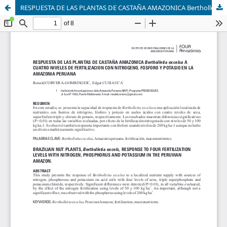
RESPUESTA DE LAS PLANTAS DE CASTAÑA AMAZONICA Bertholletia excelsa A CUATRO NIVELES DE FERTILIZACION CON NITROGENO, FOSFORO Y POTASIO EN LA AMAZONIA PERUANA