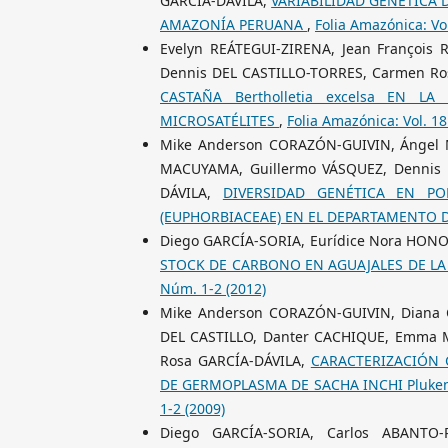
GARCÍA-DÁVILA,
VARIABILIDAD GENÉTICA D
AMAZONÍA PERUANA
,
Folia Amazónica: Vo
Evelyn REÁTEGUI-ZIRENA, Jean Françoi
Dennis DEL CASTILLO-TORRES, Carmen Ro
CASTAÑA Bertholletia excelsa EN 
MICROSATÉLITES
,
Folia Amazónica: Vol. 1
Mike Anderson CORAZÓN-GUIVIN, Ángel 
MACUYAMA, Guillermo VÁSQUEZ, Dennis 
DÁVILA,
DIVERSIDAD GENÉTICA EN POB
(EUPHORBIACEAE) EN EL DEPARTAMENTO 
Diego GARCÍA-SORIA, Eurídice Nora HO
STOCK DE CARBONO EN AGUAJALES DE LA 
Núm. 1-2 (2012)
Mike Anderson CORAZÓN-GUIVIN, Diana
DEL CASTILLO, Danter CACHIQUE, Emma 
Rosa GARCÍA-DÁVILA,
CARACTERIZACIÓN 
DE GERMOPLASMA DE SACHA INCHI Plukenetia 
1-2 (2009)
Diego GARCÍA-SORIA, Carlos ABANTO