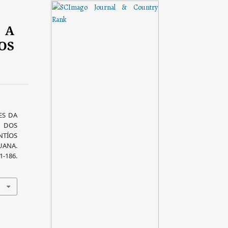
 A
OS
ES DA
 DOS
NTÍOS
UANA.
1-186.