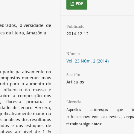
PDF
ebrados, diversidade de
Publicado
es da liteira, Amazônia
2014-12-12
Número
Vol. 23 Núm. 2 (2014)
 participa ativamente na
Sección
compostos minerais mais
Artículos
buindo para o aumento do
a influencia da massa e
 sobre a composição dos
s, floresta primaria e
Licencia
lidade de Jenaro Herrera,
Aquellos autores/as que te
ignificativamente maior na
publicaciones con esta revista, acept
As análises dos resultados
términos siguientes:
rados e dos estoques de
icativos ao nível de 1 %