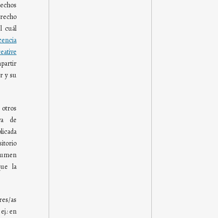
rechos
derecho
l cuál
cencia
tive
partir
r y su
otros
va de
blicada
torio
olumen
ue la
res/as
ej.: en