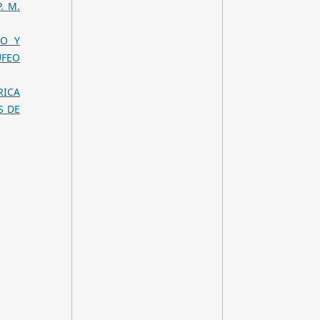
. M.
NO Y
UFEO
RICA
S DE