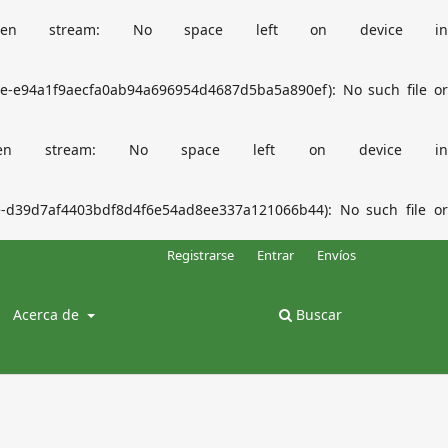
Failed to open stream: No space left on device in
e-e94a1f9aecfa0ab94a696954d4687d5ba5a890ef): No such file or
ailed to open stream: No space left on device in
-d39d7af4403bdf8d4f6e54ad8ee337a121066b44): No such file or
Registrarse
Entrar
Envíos
Acerca de
Buscar