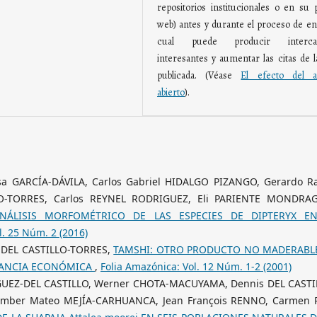
repositorios institucionales o en su 
web) antes y durante el proceso de env
cual puede producir interca
interesantes y aumentar las citas de l
publicada. (Véase
El efecto del a
abierto
).
 GARCÍA-DÁVILA, Carlos Gabriel HIDALGO PIZANGO, Gerardo Ra
O-TORRES, Carlos REYNEL RODRIGUEZ, Eli PARIENTE MONDRA
NÁLISIS MORFOMÉTRICO DE LAS ESPECIES DE DIPTERYX E
l. 25 Núm. 2 (2016)
 DEL CASTILLO-TORRES,
TAMSHI: OTRO PRODUCTO NO MADERABL
TANCIA ECONÓMICA
,
Folia Amazónica: Vol. 12 Núm. 1-2 (2001)
GUEZ-DEL CASTILLO, Werner CHOTA-MACUYAMA, Dennis DEL CASTI
Kember Mateo MEJÍA-CARHUANCA, Jean François RENNO, Carmen 