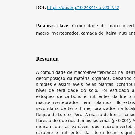
DOI:
https://doi.org/10.24841/fa.v23i2.22
Palabras clave:
Comunidade de macro-invert
macro-invertebrados, camada de liteira, nutrient
Resumen
A comunidade de macro-invertebrados na liteira
decomposição da matéria orgânica, deixando 
simples e assimiláveis pelas plantas, contri
nível de fertilidade do solo. Foi estudado 
estoques de carbono e nutrientes da liteira
macro-invertebrados em plantios florestai
secundaria de terra firme, localizados na loca
Região de Loreto, Peru. A massa de liteira foi s
floresta do que nos demais sistemas (p<0.001). 
indicam que as variáveis dos macro-inverteb
carbono e nutrientes da liteira foram signif