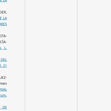
E LA
GER,
E LA
ORES
OTA-
CÍA-
s L.
 DEL
l. 21
UEZ-
rmen
ONAL
 Núm.
N DE