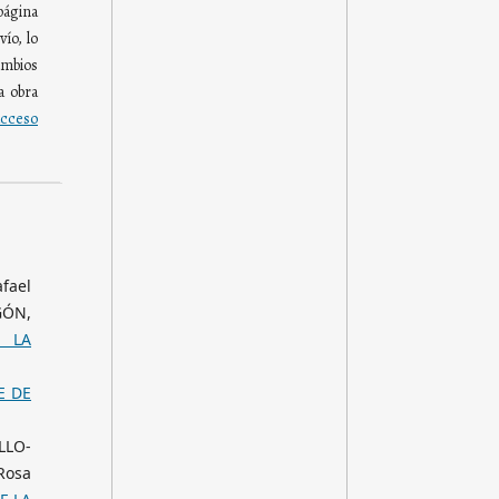
página
ío, lo
mbios
a obra
cceso
fael
GÓN,
N LA
E DE
LLO-
Rosa