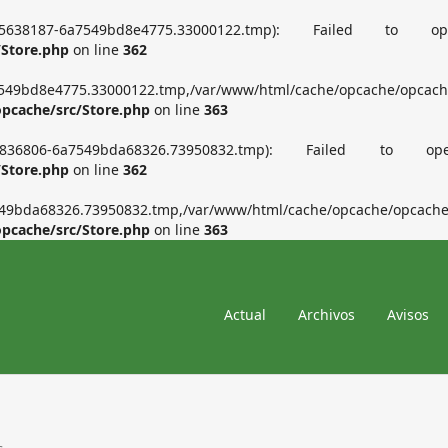
pcache/1055638187-6a7549bd8e4775.33000122.tmp): 
/Store.php
on line
362
549bd8e4775.33000122.tmp,/var/www/html/cache/opcache/opcach
opcache/src/Store.php
on line
363
pcache/604836806-6a7549bda68326.73950832.tmp): F
/Store.php
on line
362
49bda68326.73950832.tmp,/var/www/html/cache/opcache/opcache
opcache/src/Store.php
on line
363
Actual
Archivos
Avisos
s