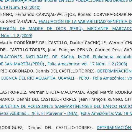
E LA SHAPAJA Attalea moorei EN SEIS POBLACIONES NATURALES D
l. 19 Núm. 1-2 (2010)
s RENNO, Fernando CARVAJAL-VALLEJOS, Ronald CORVERA-GOMRIN
sa GARCÍA-DÁVILA,
EVALUACIÓN DE LA VARIABILIDAD GENÉTICA D
LA REGIÓN DE MADRE DE DIOS (PERÚ), MEDIANTE MARCAD
8 Núm. 1-2 (2009)
Martín RODRÍGUEZ-DEL CASTILLO, Danter CACHIQUE, Werner CH
DEL CASTILLO-TORRES, Jean François RENNO, Carmen Rosa GAR
LACIONES NATURALES DE SACHA INCHI Plukenetia volubili
DE SAN MARTÍN (PERÚ)
,
Folia Amazónica: Vol. 17 Núm. 1-2 (2008)
NORIO-CORONADO, Dennis DEL CASTILLO-TORRES,
DETERMINACIÓN
CUENCA DEL RÍO AGUAYTÍA, UCAYALI – PERÚ
,
Folia Amazónica: Vo
 CASTRO-RUIZ, Werner CHOTA-MACUYAMA, Ángel Martín RODRÍG
MANCO, Dennis DEL CASTILLO-TORRES, Jean François RENNO, Ca
GENÉTICA DE ACCESIONES SANMARTINENSES DEL BANCO NACI
volubilis L. (E.E. El Porvenir – INIA)
,
Folia Amazónica: Vol. 18
-RODRIGUEZ, Dennis DEL CASTILLO-TORRES,
DETERMINACIÓ