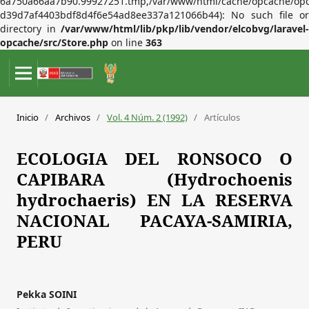
6a750a66aa7b90.99927251.tmp,/var/www/html/cache/opcache/op
d39d7af4403bdf8d4f6e54ad8ee337a121066b44): No such file or
directory in
/var/www/html/lib/pkp/lib/vendor/elcobvg/laravel-
opcache/src/Store.php
on line
363
Inicio
/
Archivos
/
Vol. 4 Núm. 2 (1992)
/
Artículos
ECOLOGIA DEL RONSOCO O
CAPIBARA (Hydrochoenis
hydrochaeris) EN LA RESERVA
NACIONAL PACAYA-SAMIRIA,
PERU
Pekka SOINI