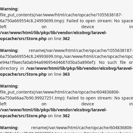
Warning
:
file_put_contents(/var/www/html/cache/opcache/1055638187-
6a750a669554c8.24993699.tmp): Failed to open stream: No space
left on device in
/var/www/html/lib/pkp/lib/vendor/elcobvg/laravel-
opcache/src/Store.php
on line
362
Warning
: rename(/var/www/html/cache/opcache/1055638187-
6a750a669554c8.24993699.tmp,/var/www/html/cache/opcache/opc
e94a1f9aecfa0ab94a696954d4687d5ba5a890ef): No such file or
directory in
/var/www/html/lib/pkp/lib/vendor/elcobvg/laravel-
opcache/src/Store.php
on line
363
Warning
:
file_put_contents(/var/www/html/cache/opcache/604836806-
6a750a66aa7b90.99927251.tmp): Failed to open stream: No space
left on device in
/var/www/html/lib/pkp/lib/vendor/elcobvg/laravel-
opcache/src/Store.php
on line
362
Warning
: rename(/var/www/html/cache/opcache/604836806-